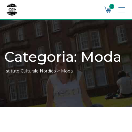
Skip
0
to
content
Categoria:
Moda
>
Istituto Culturale Nordico
Moda