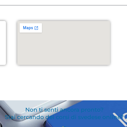
Non ti senti ancora pronto?
Stai cercando dei corsi di svedese online?