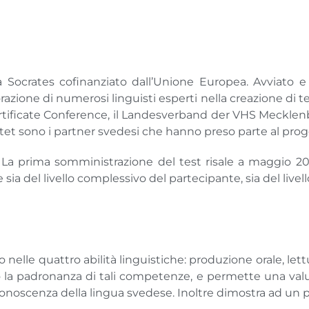
a Socrates cofinanziato dall’Unione Europea. Avviato e
orazione di numerosi linguisti esperti nella creazione di 
al Certificate Conference, il Landesverband der VHS Meckl
utet sono i partner svedesi che hanno preso parte al prog
t. La prima somministrazione del test risale a maggio 20
ia del livello complessivo del partecipante, sia del livello
elle quattro abilità linguistiche: produzione orale, lettu
 padronanza di tali competenze, e permette una valut
la conoscenza della lingua svedese. Inoltre dimostra ad un