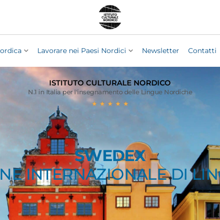
ordica
Lavorare nei Paesi Nordici
Newsletter
Contatti
ISTITUTO CULTURALE NORDICO
N.1 in Italia per l'insegnamento delle Lingue Nordiche
★
★
★
★
★
SWEDEX
ONE INTERNAZIONALE DI LI