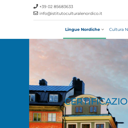
+39 02 85683633
info@istitutoculturalenordico.it
Lingue Nordiche
Cultura N
CERTIFICAZI