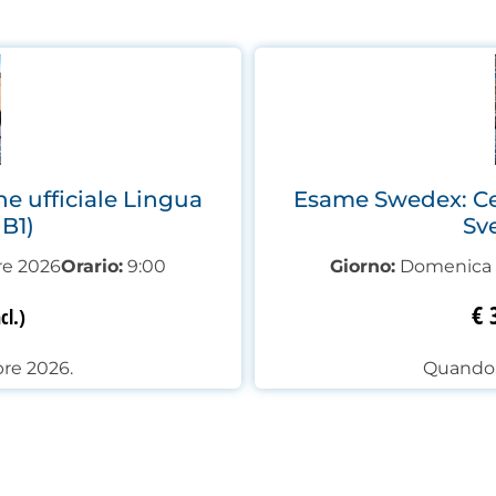
e ufficiale Lingua
Esame Swedex: Cer
 B1)
Sve
e 2026
Orario:
9:00
Giorno:
Domenica 
€
3
cl.)
re 2026.
Quando: