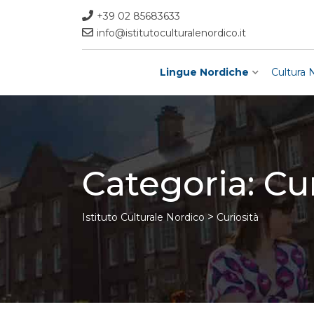
Skip
+39 02 85683633
to
info@istitutoculturalenordico.it
content
Lingue Nordiche
Cultura 
Categoria:
Cur
>
Istituto Culturale Nordico
Curiosità