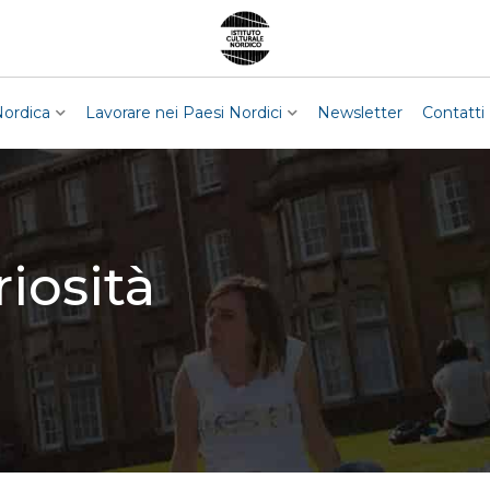
Nordica
Lavorare nei Paesi Nordici
Newsletter
Contatti
iosità