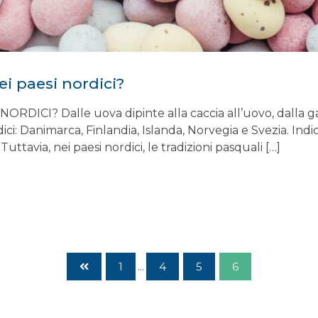
i paesi nordici?
ICI? Dalle uova dipinte alla caccia all’uovo, dalla ga
ci: Danimarca, Finlandia, Islanda, Norvegia e Svezia. Indi
uttavia, nei paesi nordici, le tradizioni pasquali […]
1
...
4
5
6