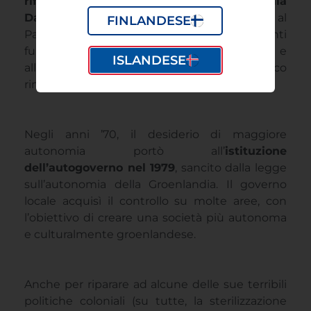
riforma del 1953 integrò la Groenlandia nella
Danimarca
, con due rappresentanti al
FINLANDESE
Parlamento danese. Grandi investimenti
furono destinati all’istruzione, alla sanità e
ISLANDESE
all’infrastruttura, ma lo sviluppo economico
rimase lento.
Negli anni ’70, il desiderio di maggiore
autonomia portò all’
istituzione
dell’autogoverno nel 1979
, sancito dalla legge
sull’autonomia della Groenlandia. Il governo
locale acquisì il controllo su molte aree, con
l’obiettivo di creare una società più autonoma
e culturalmente groenlandese.
Anche per riparare ad alcune delle sue terribili
politiche coloniali (su tutte, la sterilizzazione