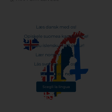
Læs dansk med os!
Opiskele suomea kanssamme!
Lærðu íslensku með okkur!
Lær norsk med oss!
Läs svenska med oss!
Studia con noi!
Scegli la lingua