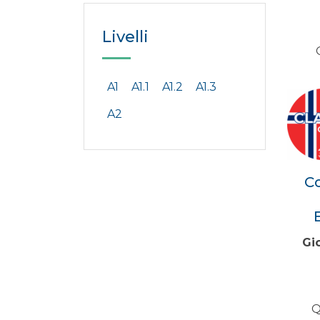
Livelli
A1
A1.1
A1.2
A1.3
A2
C
Gi
Q