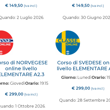
€
149,50
€
149,50
(Iva incl.)
(Iva incl.)
Quando: 2 Luglio 2026.
Quando: 30 Giugno 202
orso di NORVEGESE
Corso di SVEDESE on
online livello
livello ELEMENTARE 
ELEMENTARE A2.3
Giorno:
Lunedì
Orario:
19
orno:
Giovedì
Orario:
19:15
€
299,00
(Iva incl.)
€
299,00
(Iva incl.)
Quando: 28 Settembre 2
uando: 1 Ottobre 2026.