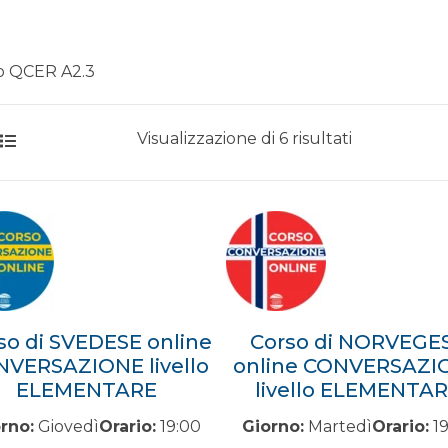
lo QCER A2.3
Prezzo:
Visualizzazione di 6 risultati
dal
più
economico
so di SVEDESE online
Corso di NORVEGE
VERSAZIONE livello
online CONVERSAZI
ELEMENTARE
livello ELEMENTA
rno:
Giovedì
Orario:
19:00
Giorno:
Martedì
Orario:
19