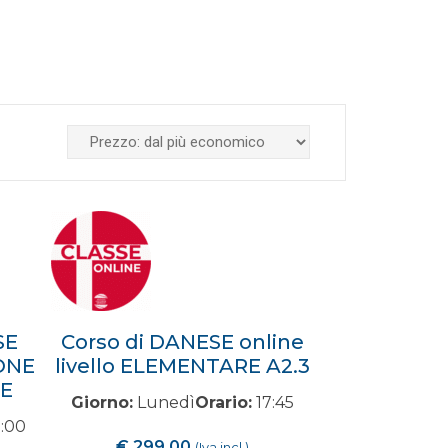
SE
Corso di DANESE online
ONE
livello ELEMENTARE A2.3
RE
Giorno:
Lunedì
Orario:
17:45
:00
€
299,00
(Iva incl.)