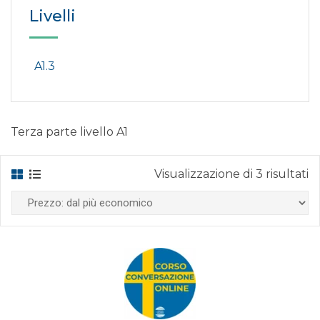
Livelli
A1.3
Terza parte livello A1
P
Visualizzazione di 3 risultati
da
p
e