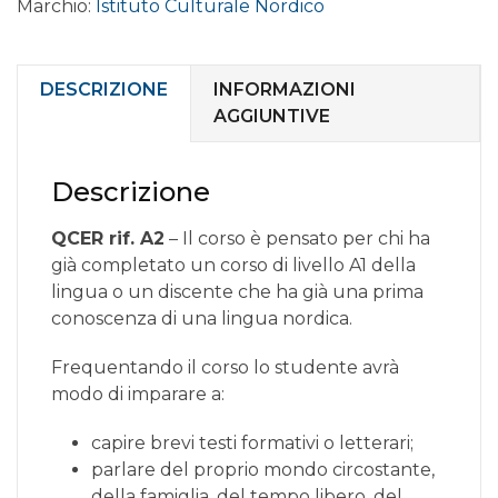
Marchio:
Istituto Culturale Nordico
online
livello
ELEMENTARE
A2.3
DESCRIZIONE
INFORMAZIONI
quantità
AGGIUNTIVE
Descrizione
QCER rif. A2
– Il corso è pensato per chi ha
già completato un corso di livello A1 della
lingua o un discente che ha già una prima
conoscenza di una lingua nordica.
Frequentando il corso lo studente avrà
modo di imparare a:
capire brevi testi formativi o letterari;
parlare del proprio mondo circostante,
della famiglia, del tempo libero, del