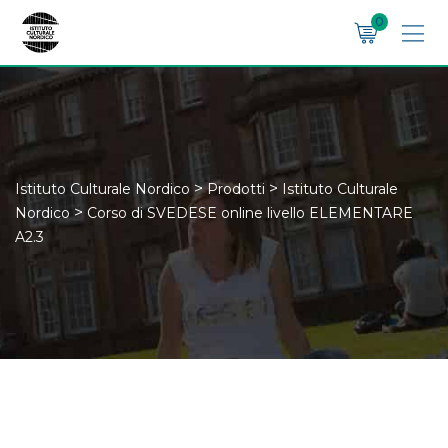
Skip
0
to
content
>
>
Istituto Culturale Nordico
Prodotti
Istituto Culturale
>
Nordico
Corso di SVEDESE online livello ELEMENTARE
A2.3