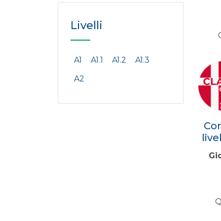
Livelli
A1
A1.1
A1.2
A1.3
A2
Cor
liv
Gi
Q