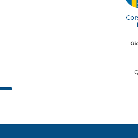
Cor
Gi
Q