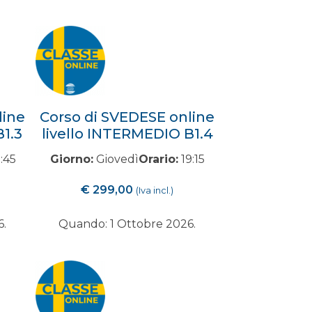
line
Corso di SVEDESE online
B1.3
livello INTERMEDIO B1.4
:45
Giorno:
Giovedì
Orario:
19:15
€
299,00
(Iva incl.)
6.
Quando: 1 Ottobre 2026.