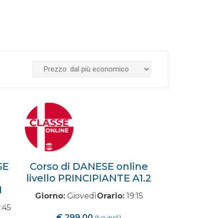
SE
Corso di DANESE online
livello PRINCIPIANTE A1.2
1
Giorno:
Giovedì
Orario:
19:15
:45
€
299,00
(Iva incl.)