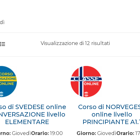
dì
Prezzo:
Visualizzazione di 12 risultati
dal
più
economico
so di SVEDESE online
Corso di NORVEGE
VERSAZIONE livello
online livello
ELEMENTARE
PRINCIPIANTE A1.
rno:
Giovedì
Orario:
19:00
Giorno:
Giovedì
Orario:
17