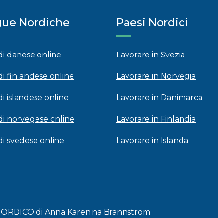
gue Nordiche
Paesi Nordici
 di danese online
Lavorare in Svezia
di finlandese online
Lavorare in Norvegia
di islandese online
Lavorare in Danimarca
 di norvegese online
Lavorare in Finlandia
 di svedese online
Lavorare in Islanda
 NORDICO di Anna Karenina Brännström