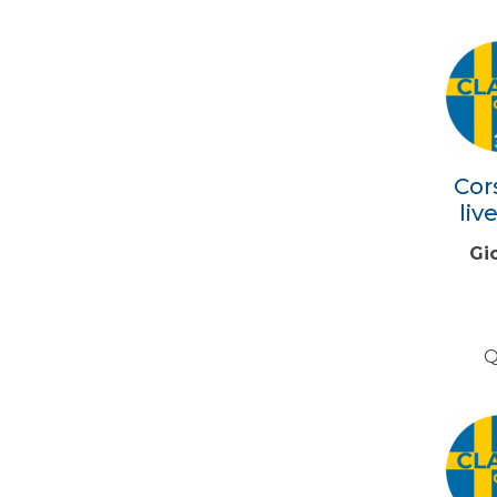
Cor
liv
Gi
Q