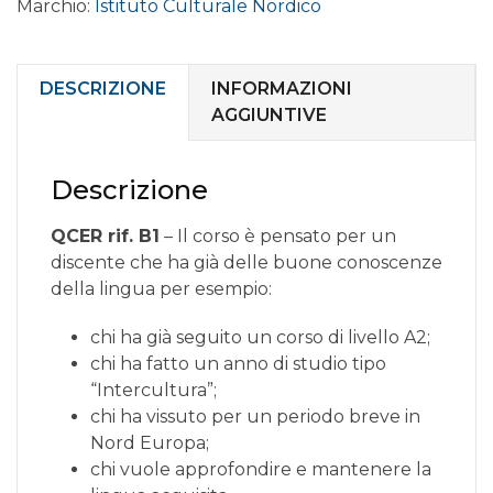
Marchio:
Istituto Culturale Nordico
online
livello
INTERMEDIO
B1.1
DESCRIZIONE
INFORMAZIONI
quantità
AGGIUNTIVE
Descrizione
QCER rif. B1
– Il corso è pensato per un
discente che ha già delle buone conoscenze
della lingua per esempio:
chi ha già seguito un corso di livello A2;
chi ha fatto un anno di studio tipo
“Intercultura”;
chi ha vissuto per un periodo breve in
Nord Europa;
chi vuole approfondire e mantenere la