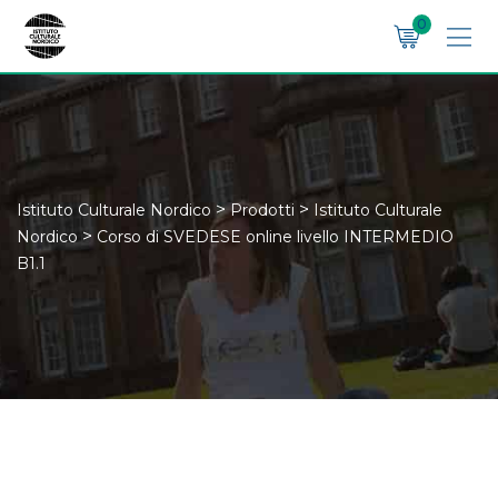
Skip
0
to
content
>
>
Istituto Culturale Nordico
Prodotti
Istituto Culturale
>
Nordico
Corso di SVEDESE online livello INTERMEDIO
B1.1