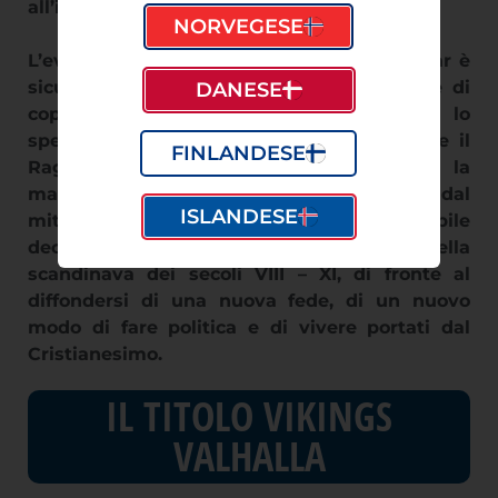
all’incredulità.
NORVEGESE
L’evoluzione interiore della figura di Ragnar è
sicuramente in parte guidata da esigenze di
DANESE
copione, tuttavia la riflessione che lo
spettatore può trarne è interessante: forse il
FINLANDESE
Ragnarǫk non è da intendersi come la
manifestazione letterale di quanto indicato dal
ISLANDESE
mito, ma piuttosto come il lento e inesorabile
declino dei valori di una società, quella
scandinava dei secoli VIII – XI, di fronte al
diffondersi di una nuova fede, di un nuovo
modo di fare politica e di vivere portati dal
Cristianesimo.
IL TITOLO VIKINGS
VALHALLA