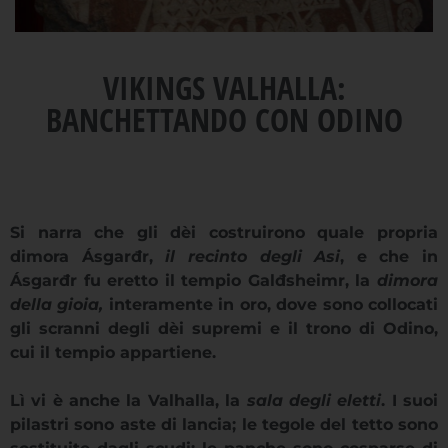
VIKINGS VALHALLA:
BANCHETTANDO CON ODINO
Si narra che gli dèi costruirono quale propria
dimora
Ásgarđr,
il recinto degli Asi
, e che in
Ásgarđr fu eretto il tempio Galđsheimr, la
dimora
della gioia,
interamente in oro, dove sono collocati
gli scranni degli dèi supremi e il trono di Odino,
cui il tempio appartiene.
Lì vi è anche la
Valhalla, la
sala degli eletti
. I suoi
pilastri sono aste di lancia; le tegole del tetto sono