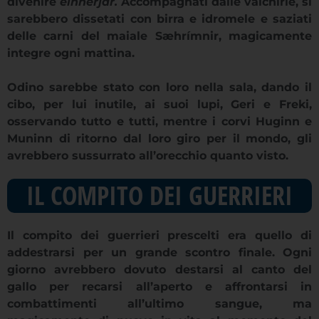
divenire
einherjar.
Accompagnati dalle valchirie, si
sarebbero dissetati con birra e idromele e saziati
delle carni del maiale Sæhrímnir, magicamente
integre ogni mattina.
Odino sarebbe stato con loro nella sala, dando il
cibo, per lui inutile, ai suoi lupi, Geri e Freki,
osservando tutto e tutti, mentre i corvi Huginn e
Muninn di ritorno dal loro giro per il mondo, gli
avrebbero sussurrato all’orecchio quanto visto.
IL COMPITO DEI GUERRIERI
Il compito dei guerrieri prescelti era quello di
addestrarsi per un grande scontro finale. Ogni
giorno avrebbero dovuto destarsi al canto del
gallo per recarsi all’aperto e affrontarsi in
combattimenti all’ultimo sangue, ma