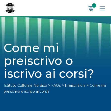
Skip
0
to
content
Come mi
preiscrivo o
iscrivo ai corsi?
>
>
>
Istituto Culturale Nordico
FAQs
Preiscrizioni
Come mi
preiscrivo o iscrivo ai corsi?