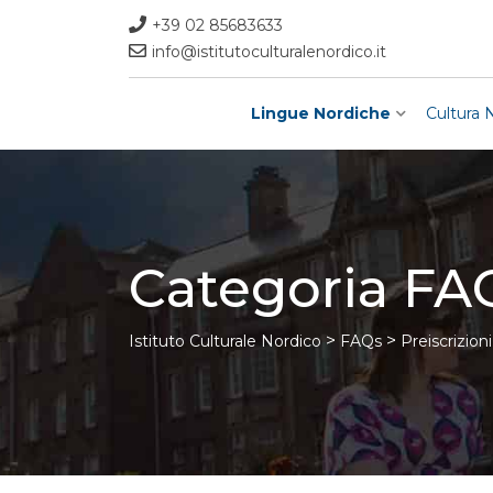
Skip
+39 02 85683633
to
info@istitutoculturalenordico.it
content
Lingue Nordiche
Cultura 
Categoria FA
>
>
Istituto Culturale Nordico
FAQs
Preiscrizioni