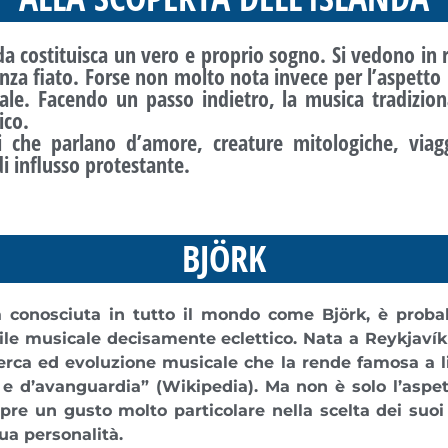
a costituisca un vero e proprio sogno. Si vedono in re
nza fiato. Forse non molto nota invece per l’aspetto
ale
. Facendo un passo indietro, la
musica tradizio
ico.
ari che parlano d’amore, creature mitologiche, via
di influsso protestante.
BJÖRK
a conosciuta in tutto il mondo come
Björk, è proba
tile musicale decisamente eclettico. Nata a Reykjavík 
cerca ed evoluzione musicale che la rende famosa a l
p e d’avanguardia
” (Wikipedia). Ma non è solo l’aspet
re un gusto molto particolare nella scelta dei suoi 
sua personalità.