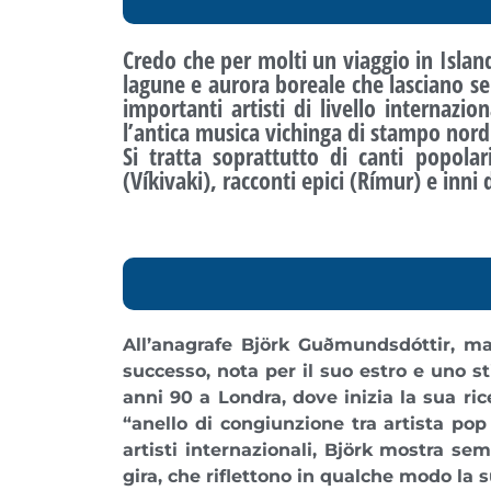
Credo che per molti un viaggio in Island
lagune e aurora boreale che lasciano se
importanti artisti di livello internazion
l’antica musica vichinga
di stampo nord
Si tratta soprattutto di canti popol
(Víkivaki), racconti epici (Rímur) e inni 
All’anagrafe Björk Guðmundsdóttir, m
successo
, nota per il suo estro e uno s
anni 90 a Londra, dove inizia la sua ri
“
anello di congiunzione tra artista po
artisti internazionali,
Björk mostra semp
gira, che riflettono in qualche modo la 