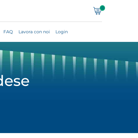
0
FAQ
Lavora con noi
Login
dese