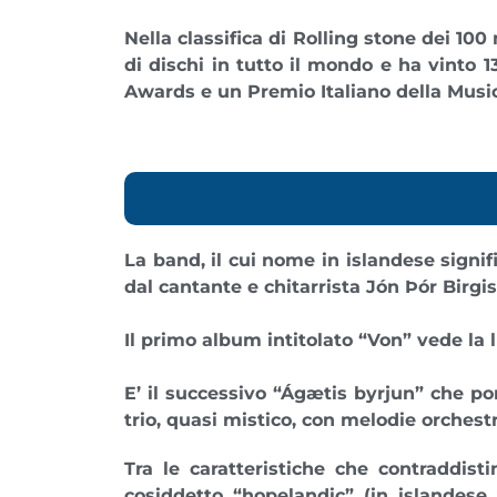
Nella classifica di Rolling stone dei 100
di dischi in tutto il mondo e ha vinto 
Awards e un Premio Italiano della Musi
La band, il cui nome in islandese signif
dal cantante e chitarrista Jón Þór Birgi
Il primo album intitolato “Von” vede la 
E’ il successivo “Ágætis byrjun” che por
trio, quasi mistico, con melodie orchestr
Tra le caratteristiche che contraddisti
cosiddetto “
hopelandic
” (in islandese