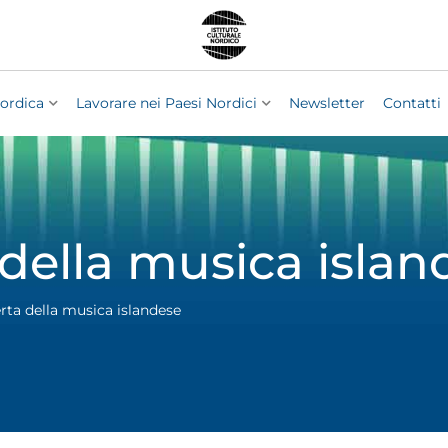
ordica
Lavorare nei Paesi Nordici
Newsletter
Contatti
 della musica islan
rta della musica islandese