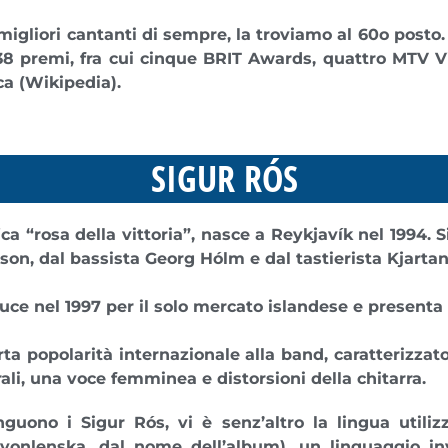
 migliori cantanti di sempre, la troviamo al 60o posto
138 premi
, fra cui cinque BRIT Awards, quattro MTV 
ca (Wikipedia).
SIGUR RÓS
ica “
rosa della vittoria
”, nasce a Reykjavík nel 1994. S
sson, dal bassista Georg Hólm e dal tastierista Kjarta
luce nel 1997 per il solo mercato islandese e presenta 
ta popolarità internazionale alla band, caratterizzat
ali, una voce femminea e distorsioni della chitarra.
nguono i Sigur Rós, vi è senz’altro la lingua utiliz
 vonlenska, dal nome dell’album), un linguaggio in