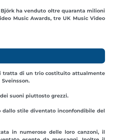
. Björk
ha venduto oltre quaranta milioni
Video Music Awards, tre UK Music Video
i tratta di un trio costituito attualmente
n Sveinsson.
dei suoni piuttosto grezzi.
o dallo
stile diventato inconfondibile del
zata in numerose delle loro canzoni, il
ventato esente da messaggi. Inoltre il