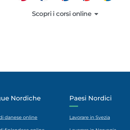
Scopri i corsi online
gue Nordiche
Paesi Nordici
 di danese online
Lavorare in Svezia