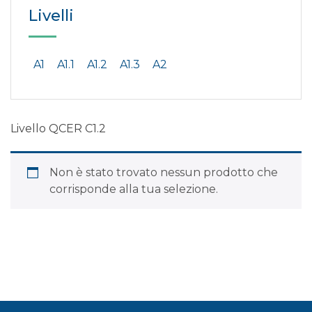
Livelli
A1
A1.1
A1.2
A1.3
A2
Livello QCER C1.2
Non è stato trovato nessun prodotto che
corrisponde alla tua selezione.