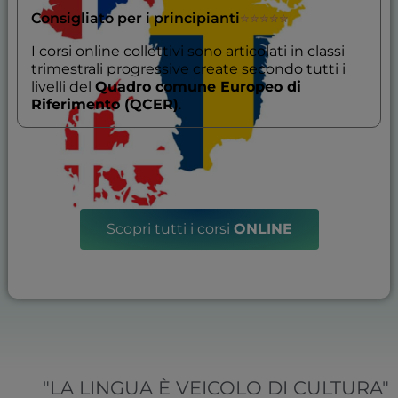
Consigliato per i principianti
★
★
★
★
★
I corsi online collettivi sono articolati in classi
trimestrali progressive create secondo tutti i
livelli del
Quadro comune Europeo di
Riferimento (QCER)
.
Scopri tutti i corsi
ONLINE
"LA LINGUA È VEICOLO DI CULTURA"