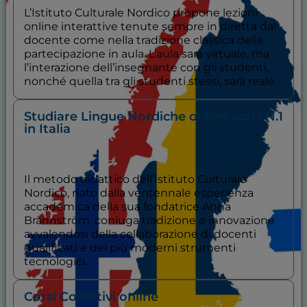
L’Istituto Culturale Nordico propone lezioni
online interattive tenute sempre in diretta dal
docente come nella tradizione classica della
partecipazione in aula. L’aula sarà virtuale, ma
l’interazione dell’insegnante con gli studenti,
nonché quella tra gli studenti stessi, sarà reale.
Studiare Lingue Nordiche online con i N.1
in Italia
Il metodo didattico dell’Istituto Culturale
Nordico, nato dalla ventennale esperienza
accademica della sua fondatrice Anna
Brännström, coniuga tradizione e innovazione
avvalendosi della collaborazione di docenti
qualificati e dei più moderni strumenti
tecnologici.
Corsi Collettivi online