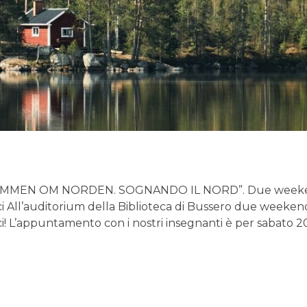
N OM NORDEN. SOGNANDO IL NORD”. Due weekend ad a
ici All’auditorium della Biblioteca di Bussero due weekend
ci! L’appuntamento con i nostri insegnanti è per sabato 20