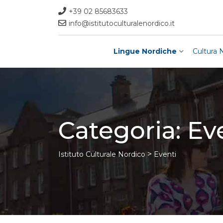
Skip
+39 02 85683633
to
info@istitutoculturalenordico.it
content
Lingue Nordiche
Cultura 
Categoria:
Ev
>
Istituto Culturale Nordico
Eventi