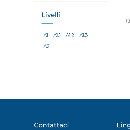
Livelli
Q
A1
A1.1
A1.2
A1.3
A2
Contattaci
Lin