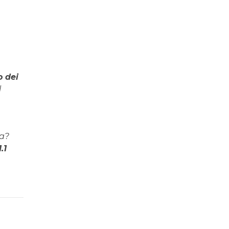
 dei
l
ua?
.1