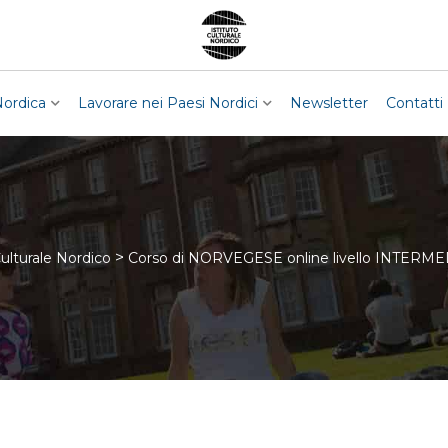
Nordica
Lavorare nei Paesi Nordici
Newsletter
Contatti
>
Culturale Nordico
Corso di NORVEGESE online livello INTERME