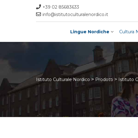
Skip
+39 02 85683633
to
info@istitutoculturalenordico.it
content
Lingue Nordiche
Cultura 
>
>
Istituto Culturale Nordico
Prodotti
Istituto 