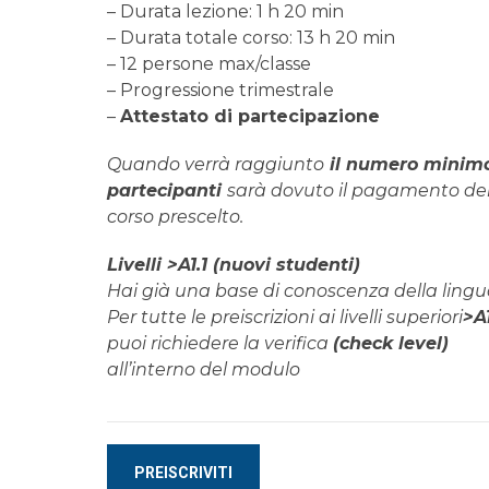
– Durata lezione: 1 h 20 min
– Durata totale corso: 13 h 20 min
– 12 persone max/classe
– Progressione trimestrale
–
Attestato di partecipazione
Quando verrà raggiunto
il numero minimo
partecipanti
sarà dovuto il pagamento de
corso prescelto.
Livelli >A1.1 (nuovi studenti)
Hai già una base di conoscenza della ling
Per tutte le preiscrizioni ai livelli superiori
>A1
puoi richiedere la verifica
(check level)
all’interno del modulo
Corso
PREISCRIVITI
di