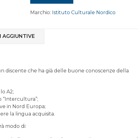
NORVEGESE
Marchio:
Istituto Culturale Nordico
online
livello
INTERMEDIO
B1.1
 AGGIUNTIVE
quantità
 un discente che ha già delle buone conoscenze della
llo A2;
o “Intercultura”;
eve in Nord Europa;
re la lingua acquisita.
rà modo di: