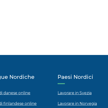
gue Nordiche
Paesi Nordici
 di danese online
Lavorare in Svezia
di finlandese online
Lavorare in Norvegia