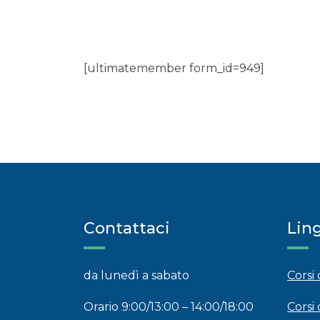
[ultimatemember form_id=949]
Contattaci
Lin
da lunedì a sabato
Corsi
Orario 9:00/13:00 – 14:00/18:00
Corsi 