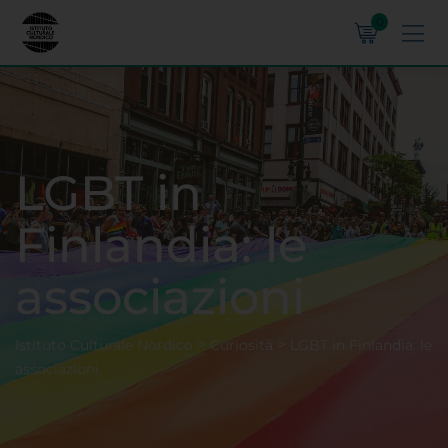
0
LGBT in
Finlandia: le
associazioni
>
>
Istituto Culturale Nordico
Curiosità
LGBT in Finlandia: le
associazioni