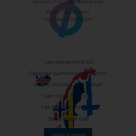
Articolo in collaborazione con
Robin Mørensson,
founder @ NØGLEN
Læs dansk med os!
Opiskele suomea kanssamme!
Lærðu íslensku með okkur!
Lær norsk med oss!
Läs svenska med oss!
Studia con noi!
Scegli la lingua