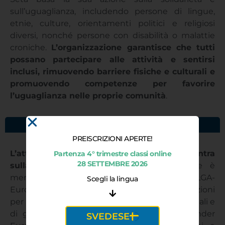
sull’uguaglianza, includendo persone di lingue,
etnie, culture, orientamenti politici e religiosi
diversi, nonché persone con disabilità o malattie
croniche.
L’organizzazione garantisce che tutti
possano partecipare alle attività e sentirsi
inclusi, rimuovendo barriere fisiche e culturali e
promuovendo competenze per favorire
l’uguaglianza nelle proprie comunità
.
Strategia internazionale
PREISCRIZIONI APERTE!
L’attività internazionale di Seta si concentra
Partenza 4° trimestre classi online
28 SETTEMBRE 2026
sulla cooperazione europea
. L’associazione è
membro di ILGA e della sua sezione europea ILGA-
Scegli la lingua
Europe, che rappresenta oltre 300 organizzazioni
per i diritti e il benessere delle minoranze sessuali e
di genere. Seta partecipa anche a Transgender
SVEDESE