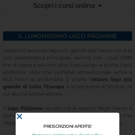
Scopri i corsi online
IL LUNGHISSIMO LAGO PÄIJÄNNE
L’essere il secondo lago più grande del Paese non è la
sua caratteristica principale, perché con i suoi 2789
km di costa è più che altro il più lungo e anche il più
profondo, visto che nell’area settentrionale arriva a
95,3 metri di profondità. È anche l’
ottavo lago più
grande di tutta l’Europa
, e si compone di 50 isole, di
cui alcune anche abitate.
Il
lago Päijänne
, situato tra le regioni Päijät-Häme e
Ostrobotnia centrale ha una forma lunghissima che
vagamente può ricordare quella del lago di Como.
PREISCRIZIONI APERTE!