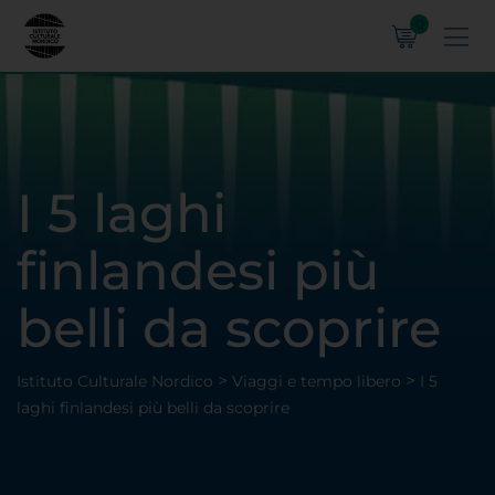
0
I 5 laghi
finlandesi più
belli da scoprire
>
>
Istituto Culturale Nordico
Viaggi e tempo libero
I 5
laghi finlandesi più belli da scoprire