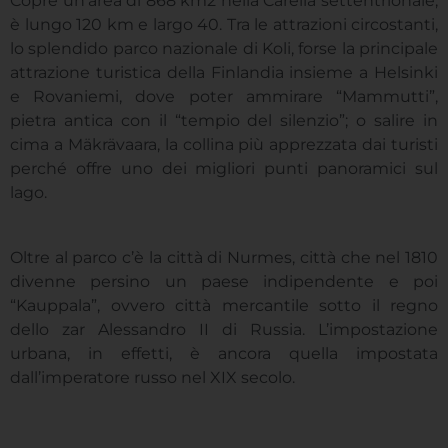
Copre un’area di 868 km2 nella Carelia settentrionale,
è lungo 120 km e largo 40. Tra le attrazioni circostanti,
lo splendido parco nazionale di Koli, forse la principale
attrazione turistica della Finlandia insieme a Helsinki
e Rovaniemi, dove poter ammirare “Mammutti”,
pietra antica con il “tempio del silenzio”; o salire in
cima a Mäkrävaara, la collina più apprezzata dai turisti
perché offre uno dei migliori punti panoramici sul
lago.
Oltre al parco c’è la città di Nurmes, città che nel 1810
divenne persino un paese indipendente e poi
“Kauppala”, ovvero città mercantile sotto il regno
dello zar Alessandro II di Russia. L’impostazione
urbana, in effetti, è ancora quella impostata
dall’imperatore russo nel XIX secolo.