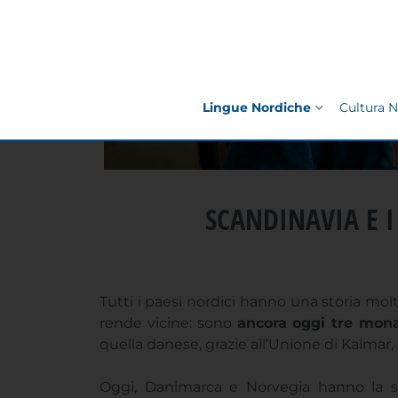
SCANDINAVIA E I
Tutti i paesi nordici hanno una storia mo
rende vicine: sono
ancora oggi tre mon
quella danese, grazie all’Unione di Kalmar, e
Oggi, Danimarca e Norvegia hanno la st