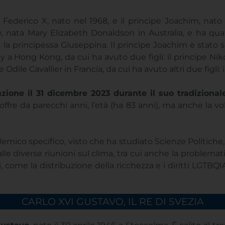
NORVEGESE
Federico X, nato nel 1968, e il principe Joachim, nato n
nata Mary Elizabeth Donaldson in Australia, e ha quattro 
 e la principessa Giuseppina. Il principe Joachim è stato 
DANESE
 a Hong Kong, da cui ha avuto due figli: il principe Nikol
dile Cavallier in Francia, da cui ha avuto altri due figli: 
FINLANDESE
ione il 31 dicembre 2023 durante il suo tradizional
soffre da parecchi anni, l’età (ha 83 anni), ma anche la v
ISLANDESE
mico specifico, visto che ha studiato Scienze Politiche,
alle diverse riunioni sul clima, tra cui anche la problem
, come la distribuzione della ricchezza e i diritti LGTBQI
CARLO XVI GUSTAVO, IL RE DI SVEZIA