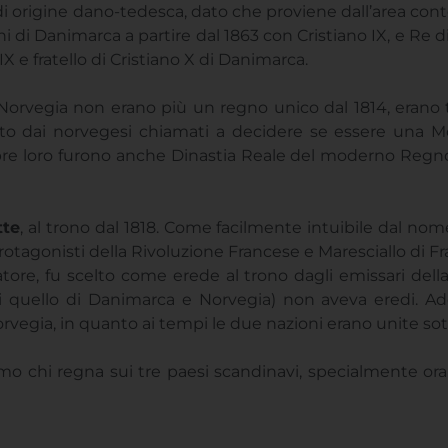
 origine dano-tedesca, dato che proviene dall’area cont
 di Danimarca a partire dal 1863 con Cristiano IX, e Re 
X e fratello di Cristiano X di Danimarca.
orvegia non erano più un regno unico dal 1814, erano to
elto dai norvegesi chiamati a decidere se essere una
mpre loro furono anche Dinastia Reale del moderno Regno
tte
, al trono dal 1818. Come facilmente intuibile dal nom
protagonisti della Rivoluzione Francese e Maresciallo di F
ore, fu scelto come erede al trono dagli emissari della 
i quello di Danimarca e Norvegia) non aveva eredi. Ado
Norvegia, in quanto ai tempi le due nazioni erano unite so
o chi regna sui tre paesi scandinavi, specialmente or