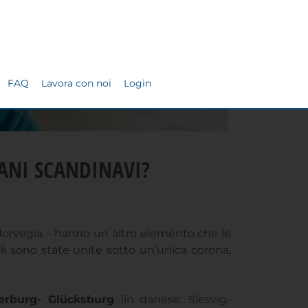
RANI SCANDINAVI?
 Norvegia – hanno un altro elemento che le
i sono state unite sotto un’unica corona,
derburg- Glücksburg
(in danese: Slesvig-