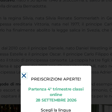
Gustavo
, nato il 30 aprile 1946 a Stoccolma. È salito al 
ella dinastia Bernadotte.
 la regina Silvia, nata Silvia Renate Sommerlath in Ger
ipessa ereditaria Vittoria, nata nel 1977, il principe Car
arlo ha finalmente abolito la legge salica in Svezia, ch
 dal 2010 con il principe Daniele, nato Daniel Westling in
essa Estelle e il principe Oscar. Il principe Carlo Filippo
o il titolo di principessa consorte. La coppia ha tre figli: 
alena è sposata dal 2013 con Christopher O’Neill, nato n
principessa Leonore, il principe Nicola e la principessa Adrie
gode di meno favori per diversi “scandali”
. Ad esempio
e escort e pornostar. In ogni caso, al loro matrimonio
ospitare il defunto Avicii come principale artista per le n