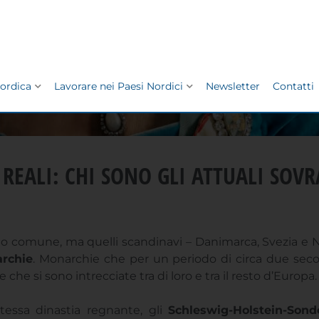
 REALI: CHI SONO GLI ATTUALI SOV
lto comune, ma quelli scandinavi – Danimarca, Svezia e
archie
. Monarchie che per un periodo di circa due secol
 che si sono intrecciate tra di loro e tra il resto d’Europa.
essa dinastia regnante, gli
Schleswig-Holstein-Son