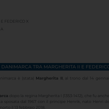
 E FEDERICO X
IA
PREISCRIZIONI APERTE!
Partenza 4° trimestre classi
 DANIMARCA TRA MARGHERITA II E FEDERIC
online
28 SETTEMBRE 2026
animarca è (stata)
Margherita II
, al trono dal 14 genn
Scegli la lingua
arca
dopo la regina Margherita I (1353-1412), che fu anch
ata sposata dal 1967 con il principe Henrik, nato Henri
SVEDESE
orto il 13 febbraio 2018.