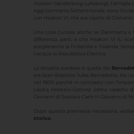
Holsten-Sønderborg-Lyksborg). Famiglia di
oggi Germania Settentrionale, sono Sovrani
con Haakon VI, che era nipote di Cristiano I
Una cosa curiosa: anche se Danimarca e N
differenza, però, è che Haakon VI fu sc
sceglieranno la Finlandia e l’Islanda. Se
nacque la Repubblica Ellenica.
La dinastia svedese è quella dei
Bernado
era Jean-Baptiste Jules Bernadotte, tra i 
nel 1809 perché in contrasto con l’Imperat
casata Holstein-Gottorp (ramo cadetto d
Giovanni di Svezia e Carlo III Giovanni di 
Dopo questa premessa necessaria, vediam
storico
.