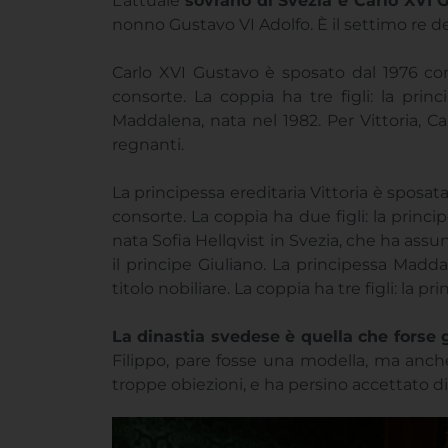
L’attuale
sovrano di Svezia è Carlo XVI 
nonno Gustavo VI Adolfo. È il settimo re d
Carlo XVI Gustavo è sposato dal 1976 con
consorte. La coppia ha tre figli: la princ
Maddalena, nata nel 1982. Per Vittoria, C
regnanti.
La principessa ereditaria Vittoria è sposata
consorte. La coppia ha due figli: la princip
nata Sofia Hellqvist in Svezia, che ha assunt
il principe Giuliano. La principessa Madd
titolo nobiliare. La coppia ha tre figli: la 
La dinastia svedese è quella che forse 
Filippo, pare fosse una modella, ma anch
troppe obiezioni, e ha persino accettato di 