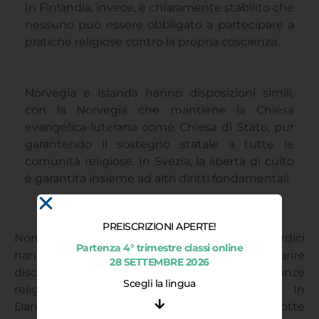
In Finlandia, invece, è chiaramente stabilito che
nessuno può essere obbligato a partecipare a
pratiche religiose contro la propria coscienza.
Norvegia e Islanda hanno disposizioni simili,
con la Norvegia che mantiene la Chiesa
evangelica-luterana come Chiesa di Stato, pur
garantendo il sostegno statale a tutte le
comunità religiose. In Svezia, la libertà di culto
è garantita insieme ad altri diritti fondamentali.
PREISCRIZIONI APERTE!
Nonostante queste garanzie, alcuni paesi nordici
Partenza 4° trimestre classi online
hanno adottato normative che possono apparire
28 SETTEMBRE 2026
discriminatorie nei confronti delle minoranze
Scegli la lingua
religiose, in particolare dei musulmani. In
Danimarca, ad esempio, sono state introdotte