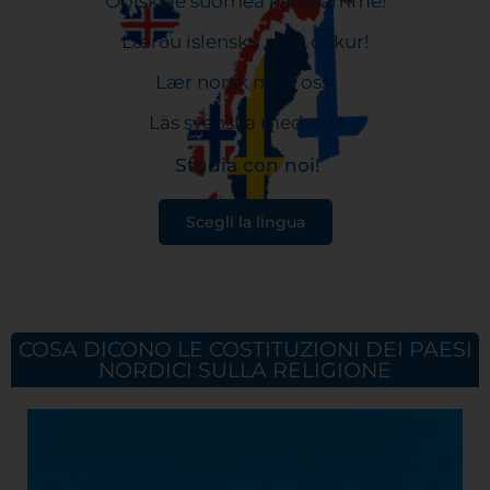
Opiskele suomea kanssamme!
Lærðu íslensku með okkur!
Lær norsk med oss!
Läs svenska med oss!
Studia con noi!
Scegli la lingua
COSA DICONO LE COSTITUZIONI DEI PAESI
NORDICI SULLA RELIGIONE