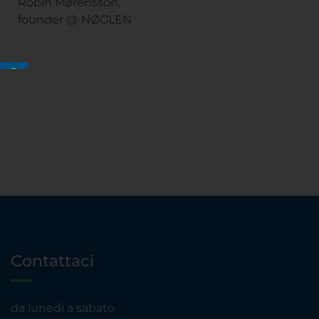
Robin Mørensson,
founder @ NØGLEN
Contattaci
da lunedì a sabato