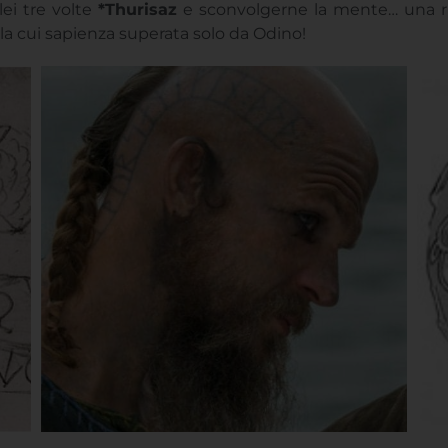
cenza di questo sistema di scrittura era prerogativa di u
Odino
. Gli erilaR firmano spesso formule in cui sono inseri