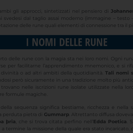
ni svedesi dal taglio assai moderno (immagine – testo 
tazione delle rune quali elementi di connessione tra il p
NORVEGESE
I NOMI DELLE RUNE
DANESE
orto delle rune con la magia sta nei loro nomi. Ogni run
FINLANDESE
orse per facilitarne l’apprendimento mnemonico, e si r
divinità o ad altri ambiti della quotidianità.
Tali nomi 
ISLANDESE
dosi però sicuramente in una tradizione molto più antica.
 trovano nelle iscrizioni rune isolate utilizzate nella lor
lare formule magiche.
ella sequenza significa bestiame, ricchezza e nella su
a perduta pietra di
Gummarp
. Altrettanto diffusa doveva
ba þria
, che si trova citata perfino nell’
Edda Poetica
. 
a termine la missione della quale era stato incaricato, 
lei tre volte
*Thurisaz
e sconvolgerne la mente… una run
e la cui sapienza superata solo da Odino!