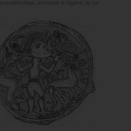
na casta di iniziati, gli
erilaR
, esponenti
ti rimandi al dio delle rune e della magia, in