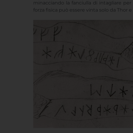
All’epoca in cui sorsero le rune, la conos
dell’aristocrazia guerriera,
devoti del dio 