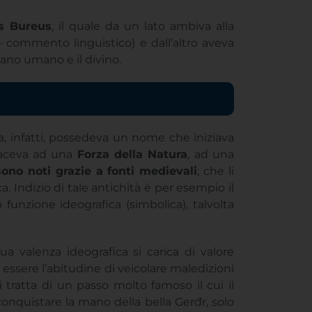
– commento linguistico) e dall’altro aveva
iano umano e il divino.
a, infatti, possedeva un nome che iniziava
ifaceva ad una
Forza della Natura
, ad una
sono noti grazie a fonti medievali
, che li
 Indizio di tale antichità è per esempio il
o funzione ideografica (simbolica), talvolta
a valenza ideografica si carica di valore
 essere l’abitudine di veicolare maledizioni
Si tratta di un passo molto famoso il cui il
conquistare la mano della bella Gerđr, solo
a pericolosa, connessa ai Giganti, la cui