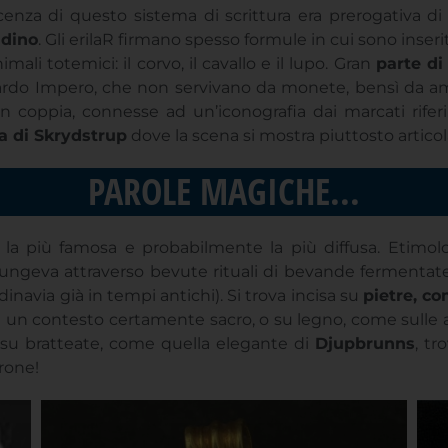
imali totemici: il corvo, il cavallo e il lupo. Gran
parte di
 Tardo Impero, che non servivano da monete, bensì da a
 in coppia, connesse ad un’iconografia dai marcati rif
a di Skrydstrup
dove la scena si mostra piuttosto articol
PAROLE MAGICHE...
a più famosa e probabilmente la più diffusa. Etimolo
iungeva attraverso bevute rituali di bevande fermentate 
via già in tempi antichi). Si trova incisa su
pietre, c
n un contesto certamente sacro, o su legno, come sulle 
a su bratteate, come quella elegante di
Djupbrunns
, tr
rone!