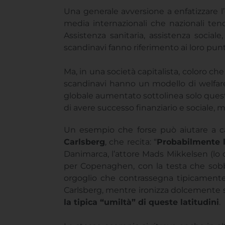
Una generale avversione a enfatizzare l
media internazionali che nazionali tend
Assistenza sanitaria, assistenza social
scandinavi fanno riferimento ai loro punti 
Ma, in una società capitalista, coloro c
scandinavi hanno un modello di welfare s
globale aumentato sottolinea solo questo 
di avere successo finanziario e sociale
Un esempio che forse può aiutare a ca
Carlsberg
, che recita: “
Probabilmente l
Danimarca, l’attore Mads Mikkelsen (lo 
per Copenaghen, con la testa che sobba
orgoglio che contrassegna tipicamente 
Carlsberg, mentre ironizza dolcemente 
la tipica “umiltà” di queste latitudini
.