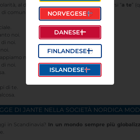
rità, al di là di quello che dicono, è il rivolgersi “
a te
” (
a di comunità):
NORVEGESE
iale.
DANESE
nto noi.
di noi.
noi.
FINLANDESE
sappiamo noi.
di noi.
ISLANDESE
sa.
i di te.
lcosa.
EGGE DI JANTE NELLA SOCIETÀ NORDICA MO
ggi in Scandinavia?
In un mondo sempre più globalizz
e.