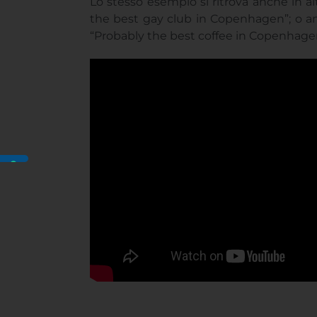
Lo stesso esempio si ritrova anche in al
the best gay club in Copenhagen”; o an
“Probably the best coffee in Copenhage