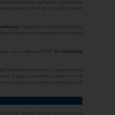
omia tipicamente capitalista, ma anziché
isprezzando quasi il focus sugli obiettivi
candinavo
, si applica in Svezia, Danimarca
ndamentale per comprendere sia la storia
se nel suo libro del 1933 “
En Flyktning
gli individui sono tenuti a sopprimere la
mente di questo concetto, sostiene che è
o nero su bianco un modo di fare tipico di
 tutti gli aspetti sociali su cui questo