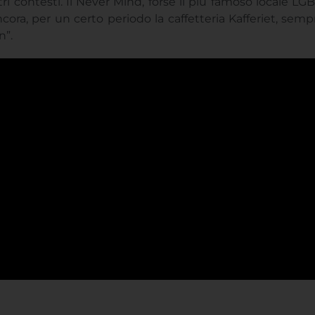
tri contesti. Il Never Mind, forse il più famoso locale L
cora, per un certo periodo la caffetteria Kafferiet, se
n”.