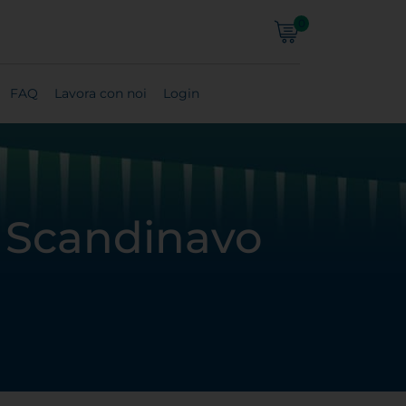
0
FAQ
Lavora con noi
Login
e Scandinavo