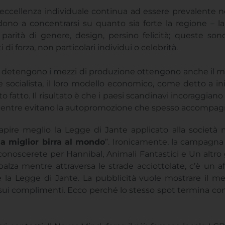
’eccellenza individuale continua ad essere prevalente ne
ono a concentrarsi su quanto sia forte la regione – la 
e, parità di genere, design, persino felicità; queste 
di forza, non particolari individui o celebrità.
he detengono i mezzi di produzione ottengono anche il me
ocialista, il loro modello economico, come detto a iniz
fatto. Il risultato è che i paesi scandinavi incoraggiano u
, mentre evitano la autopromozione che spesso accompag
pire meglio la Legge di Jante applicato alla societ
a miglior birra al mondo
”. Ironicamente, la campagna 
conoscerete per Hannibal, Animali Fantastici e Un altro 
lza mentre attraversa le strade acciottolate, c’è un af
la Legge di Jante. La pubblicità vuole mostrare il me
sui complimenti. Ecco perché lo stesso spot termina co