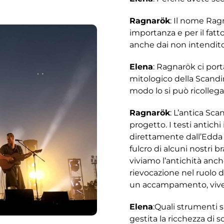
Ragnarök
: Il nome Rag
importanza e per il fat
anche dai non intendit
Elena
: Ragnarök ci po
mitologico della Scandin
modo lo si può ricolleg
Ragnarök
: L’antica Sca
progetto. I testi antichi
direttamente dall’Edda o
fulcro di alcuni nostri br
viviamo l’antichità anc
rievocazione nel ruolo di
un accampamento, vivend
Elena
:Quali strumenti 
gestita la ricchezza di 