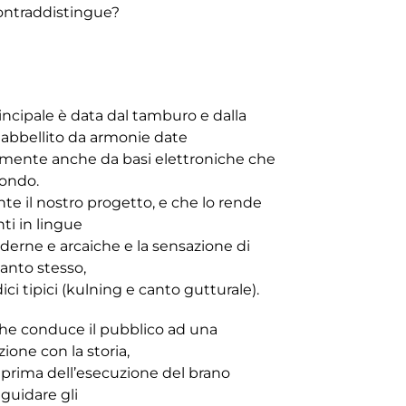
 contraddistingue?
rincipale è data dal tamburo e dalla
e abbellito da armonie date
amente anche da basi elettroniche che
fondo.
te il nostro progetto, e che lo rende
nti in lingue
derne e arcaiche e la sensazione di
canto stesso,
ici tipici (kulning e canto gutturale).
, che conduce il pubblico ad una
ione con la storia,
i prima dell’esecuzione del brano
 guidare gli