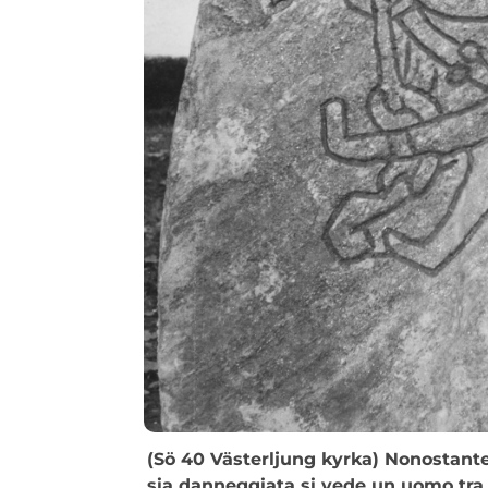
(Sö 40 Västerljung kyrka) Nonostante 
sia danneggiata si vede un uomo tra 