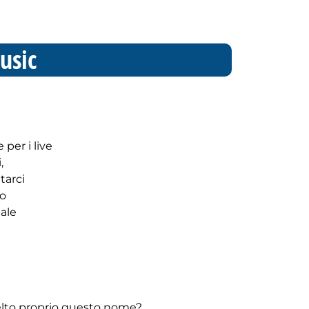
usic
per i live
,
tarci
mo
pale
elto proprio questo nome?