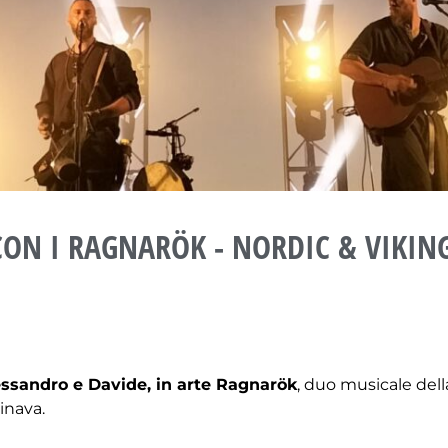
CON I RAGNARÖK - NORDIC & VIKIN
essandro e Davide, in arte Ragnarök
, duo musicale dell
inava.