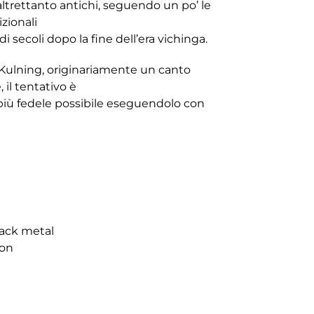
trettanto antichi, seguendo un po’ le
izionali
i secoli dopo la fine dell’era vichinga.
 Kulning, originariamente un canto
il tentativo è
più fedele possibile eseguendolo con
lack metal
con