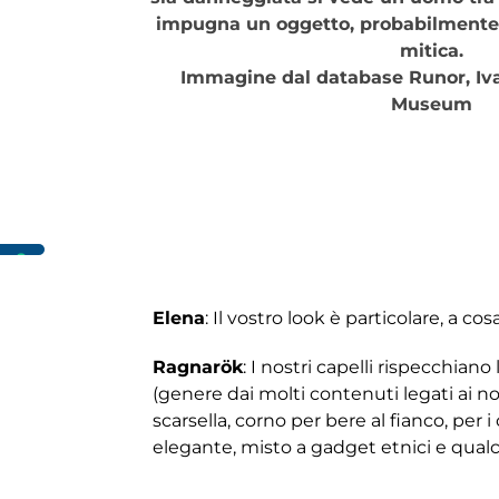
impugna un oggetto, probabilmente l
mitica.
Immagine dal database Runor, Iva
Museum
Elena
: Il vostro look è particolare, a cosa
Ragnarök
: I nostri capelli rispecchia
(genere dai molti contenuti legati ai no
scarsella, corno per bere al fianco, per i
elegante, misto a gadget etnici e qualc