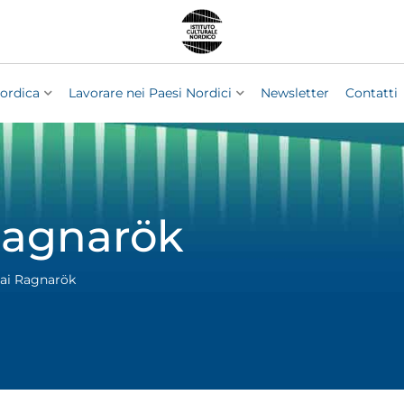
ordica
Lavorare nei Paesi Nordici
Newsletter
Contatti
 Ragnarök
 ai Ragnarök