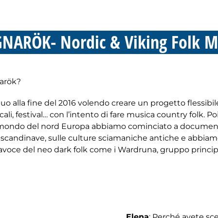
NARÖK- Nordic & Viking Folk M
arök?
 alla fine del 2016 volendo creare un progetto flessibile 
cali, festival… con l’intento di fare musica country folk. Poi
l mondo del nord Europa abbiamo cominciato a documen
li scandinave, sulle culture sciamaniche antiche e abbia
rtavoce del neo dark folk come i Wardruna, gruppo princi
Elena
: Perché avete sc