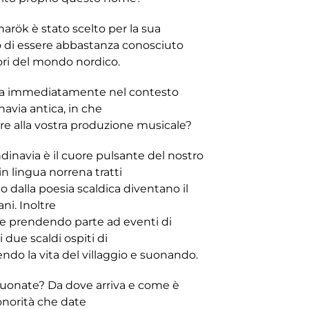
narök è stato scelto per la sua
to di essere abbastanza conosciuto
ori del mondo nordico.
rta immediatamente nel contesto
avia antica, in che
are alla vostra produzione musicale?
ndinavia è il cuore pulsante del nostro
 in lingua norrena tratti
 dalla poesia scaldica diventano il
ani. Inoltre
he prendendo parte ad eventi di
 due scaldi ospiti di
o la vita del villaggio e suonando.
suonate? Da dove arriva e come è
sonorità che date