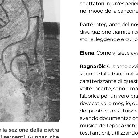
spettatori in un’esperi
nel mood della canzone
Parte integrante del nost
divulgazione tramite i ca
storie, leggende e curio
Elena
: Come vi siete av
Ragnarök
: Ci siamo av
spunto dalle band nativ
caratterizzante di quest
volte incerte, sono il ma
fabbrica per un vero bra
rievocativa, o meglio, q
del pubblico restituisc
avendo documentazione 
musica dell’epoca viching
la sezione della pietra
testi antichi, utilizzand
i serpenti, Gunnar, che