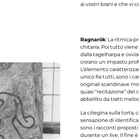
ai vostri brani e che vi
Ragnarök
: La ritmica p
chitarra. Poi tutto vien
dalla tagelharpa e ovvi
creano un impasto pro
L’elemento caratterizzan
unico fra tutti, sono i ca
originali scandinave mo
quasi “recitazione” del 
abbellito da tratti melod
La ciliegina sulla torta
sensazione di identificaz
sono i racconti propost
durante un live. Il fine è