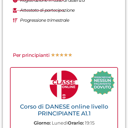
Registrazione in caso di assenza
Attestato di partecipazione
Progressione trimestrale
Per principianti
★
★
★
★
★
Corso di DANESE online livello
PRINCIPIANTE A1.1
Giorno:
Lunedì
Orario:
19:15