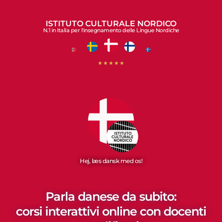
ISTITUTO CULTURALE NORDICO
N.1 in Italia per l'insegnamento delle Lingue Nordiche
★
★
★
★
★
Hej, læs dansk med os!
Parla danese da subito:
corsi interattivi online con docenti