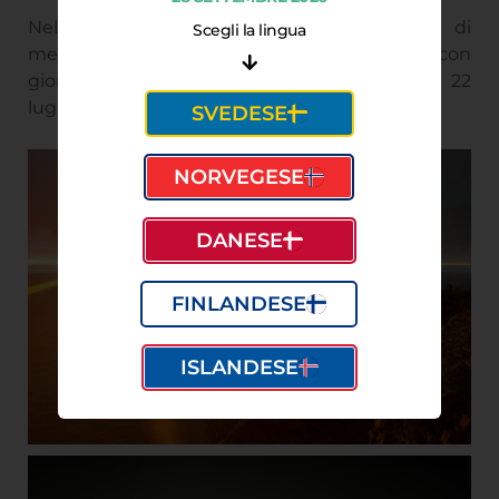
Nella “Capitale della Lapponia”, il sole di
Scegli la lingua
mezzanotte
splende per oltre due mesi
, con
giornate di luce completa dal 20 maggio al 22
luglio.
SVEDESE
NORVEGESE
DANESE
FINLANDESE
ISLANDESE