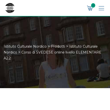
Skip
0
to
content
>
>
Istituto Culturale Nordico
Prodotti
Istituto Culturale
>
Nordico
Corso di SVEDESE online livello ELEMENTARE
A2.2