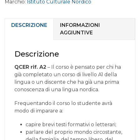
Marchio:
Istituto Culturale Nordico
online
livello
ELEMENTARE
A2.2
DESCRIZIONE
INFORMAZIONI
quantità
AGGIUNTIVE
Descrizione
QCER rif. A2
– Il corso è pensato per chi ha
già completato un corso di livello A1 della
lingua o un discente che ha già una prima
conoscenza di una lingua nordica.
Frequentando il corso lo studente avrà
modo di imparare a:
capire brevi testi formativi o letterari;
parlare del proprio mondo circostante,
della famiglia, del tempo libero, del