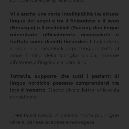
comprendere per gli scandinavi.
Vi è anche una certa intelligibilità tra alcune
lingue dei segni e tra il finlandese e il kven
(Norvegia) o il meänkieli (Svezia), due lingue
minoritarie ufficialmente riconosciute e
trattate come dialetti finlandesi
. Il finlandese,
il kven e il meänkieli appartengono tutti al
ramo finnico della famiglia uralica, insieme
all’estone, all’ingrico e al careliano.
Tuttavia, supporre che tutti i parlanti di
lingue nordiche possano comprendersi tra
loro è inesatto
. Ci sono diversi fattori chiave da
considerare:
1. Nei Paesi nordici si parlano molte più lingue
oltre al danese, svedese e norvegese.