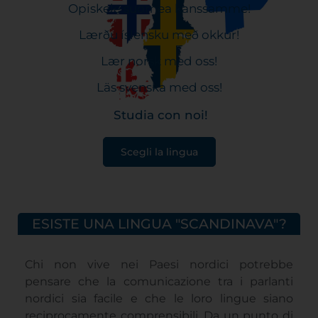
Opiskele suomea kanssamme!
Lærðu íslensku með okkur!
Lær norsk med oss!
Läs svenska med oss!
Studia con noi!
Scegli la lingua
ESISTE UNA LINGUA "SCANDINAVA"?
Chi non vive nei Paesi nordici potrebbe
pensare che la comunicazione tra i parlanti
nordici sia facile e che le loro lingue siano
reciprocamente comprensibili. Da un punto di