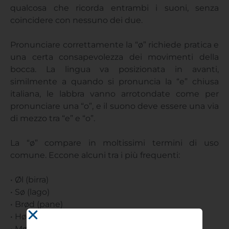
qualcosa che ricorda entrambi i suoni, senza
coincidere con nessuno dei due.
Pronunciare correttamente la “ø” richiede pratica e
una certa consapevolezza dei movimenti della
bocca. La lingua va posizionata in avanti,
similmente a quando si pronuncia la “e” chiusa
italiana, le labbra vanno arrotondate come per
pronunciare una “o”, e il suono deve essere una via
di mezzo tra “e” e “o”.
La “ø” compare in moltissimi termini di uso
comune. Eccone alcuni tra i più frequenti:
• Øl (birra)
• Sø (lago)
• Brød (pane)
• Høre (sentire/ascoltare)
• Mølle (mulino)