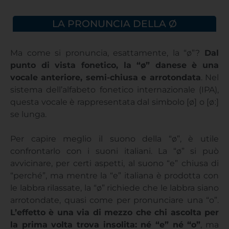
LA PRONUNCIA DELLA Ø
Ma come si pronuncia, esattamente, la “ø”?
Dal
punto di vista fonetico, la “ø” danese è una
vocale anteriore, semi-chiusa e arrotondata
. Nel
sistema dell’alfabeto fonetico internazionale (IPA),
questa vocale è rappresentata dal simbolo [ø] o [øː]
se lunga.
Per capire meglio il suono della “ø”, è utile
confrontarlo con i suoni italiani. La “ø” si può
avvicinare, per certi aspetti, al suono “e” chiusa di
“perché”, ma mentre la “e” italiana è prodotta con
le labbra rilassate, la “ø” richiede che le labbra siano
arrotondate, quasi come per pronunciare una “o”.
L’effetto è una via di mezzo che chi ascolta per
la prima volta trova insolita: né “e” né “o”
, ma