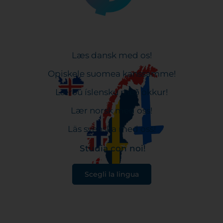
Læs dansk med os!
Opiskele suomea kanssamme!
Lærðu íslensku með okkur!
Lær norsk med oss!
Läs svenska med oss!
Studia con noi!
Scegli la lingua