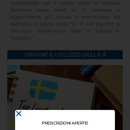
confrontarla con il suono della “o” italiana.
Sebbene siano simili, la “å” svedese è
leggermente più chiusa e arrotondata. Ad
esempio, il suono della “å” in kål (cavolo) si
distingue chiaramente dalla “o” italiana in
“coltivare”.
ORIGINE E UTILIZZO DELLA Å
PREISCRIZIONI APERTE!