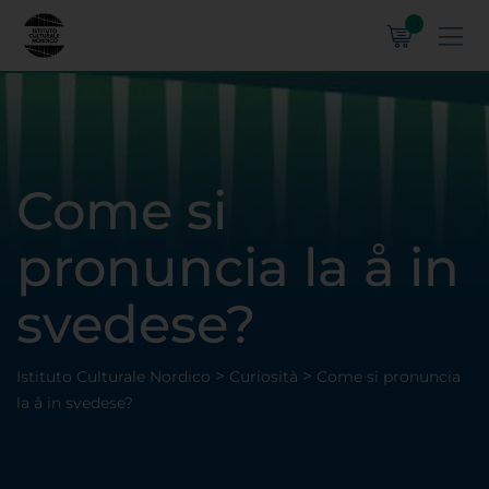
0
Come si
pronuncia la å in
svedese?
>
>
Istituto Culturale Nordico
Curiosità
Come si pronuncia
la å in svedese?