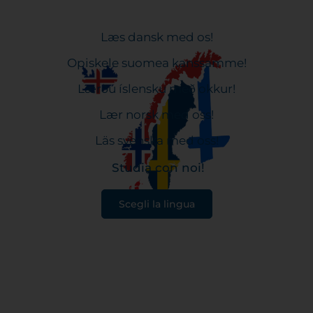
Læs dansk med os!
Opiskele suomea kanssamme!
Lærðu íslensku með okkur!
Lær norsk med oss!
Läs svenska med oss!
Studia con noi!
Scegli la lingua