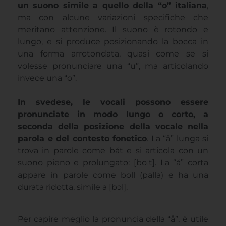
un suono simile a quello della “o” italiana
,
ma con alcune variazioni specifiche che
meritano attenzione. Il suono è rotondo e
lungo, e si produce posizionando la bocca in
una forma arrotondata, quasi come se si
volesse pronunciare una “u”, ma articolando
invece una “o”.
In svedese, le vocali possono essere
pronunciate in modo lungo o corto, a
seconda della posizione della vocale nella
parola e del contesto fonetico
. La “å” lunga si
trova in parole come båt e si articola con un
suono pieno e prolungato: [boːt]. La “å” corta
appare in parole come boll (palla) e ha una
durata ridotta, simile a [bɔl].
Per capire meglio la pronuncia della “å”, è utile