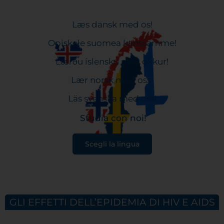
Læs dansk med os!
Opiskele suomea kanssamme!
Lærðu íslensku með okkur!
Lær norsk med oss!
Läs svenska med oss!
Studia con noi!
Scegli la lingua
GLI EFFETTI DELL’EPIDEMIA DI HIV E AIDS