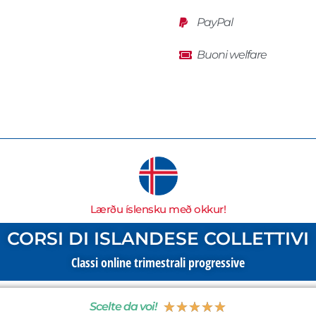
PayPal
Buoni welfare
Lærðu íslensku með okkur!
CORSI DI ISLANDESE COLLETTIVI
Classi online trimestrali progressive
★
★
★
★
★
Scelte da voi!