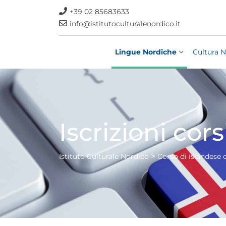
+39 02 85683633
info@istitutoculturalenordico.it
Lingue Nordiche
Cultura N
Iscrizioni cors
>
Istituto Culturale Nordico
Corso di islandese 