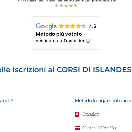
N.1 in Italia per l'insegnamento delle Lingue Nordiche
★
★
★
★
★
4.5
Metodo più votato
verificato da Trustindex
lle iscrizioni ai CORSI DI ISLAND
rcando?
Metodi di pagamento accet
Bonifico
Carta di Credito