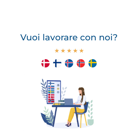
Vuoi lavorare con noi?
★
★
★
★
★