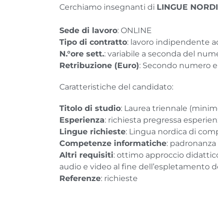
Cerchiamo insegnanti di
LINGUE NORD
Sede di lavoro
: ONLINE
Tipo di contratto
: lavoro indipendente 
N.°ore sett.
: variabile a seconda del nume
Retribuzione (Euro)
: Secondo numero e t
Caratteristiche del candidato:
Titolo di studio
: Laurea triennale (minim
Esperienza
: richiesta pregressa esperien
Lingue richieste
: Lingua nordica di co
Competenze informatiche
: padronanza 
Altri requisiti
: ottimo approccio didatti
audio e video al fine dell’espletamento d
Referenze
: richieste