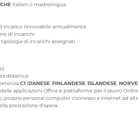
ICHE
italiani o madrelingua.
ad incarico rinnovabile annualmente
ro di incarichi
ipologia di incarichi assegnati
o)
za didattica.
mpetenza
C1
(
DANESE
,
FINLANDESE
,
ISLANDESE
,
NORVE
delle applicazioni Office e piattaforme per il lavoro Onli
co, proprio personal computer connesso a internet ad al
ella prestazione d’opera.