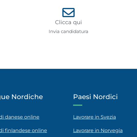
Clicca qui
Invia candidatura
gue Nordiche
Paesi Nordici
 di danese online
Lavorare in Svezia
 di finlandese online
Lavorare in Norvegia