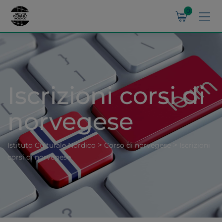
0
Iscrizioni corsi di
norvegese
>
>
Istituto Culturale Nordico
Corso di norvegese
Iscrizioni
corsi di norvegese