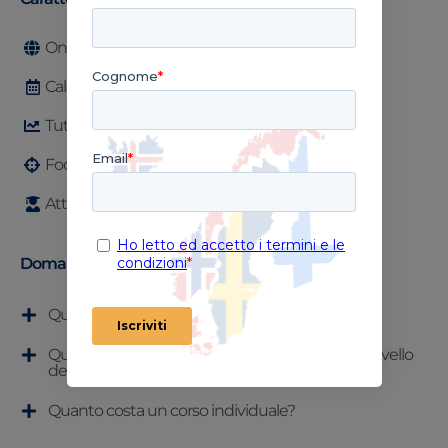
Online
Calendario personalizzato
Tutti i livelli QCER
Focused on target
Attestato di partecipazione
Domande frequenti
Quali sono gli elementi del corso?
Quante ore sono necessarie per raggiungere il livello
desiderato?
Quanto costa un corso individuale?