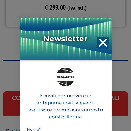
€
299,00
(Iva incl.)
Quando: 28 Settembre 2026.
Newsletter
Lær norsk med oss!
Iscriviti per ricevere in
CORSI DI NORVEGESE INDIVIDUALI
anteprima inviti a eventi
Lezioni online personalizzate
esclusivi e promozioni sui nostri
corsi di lingua
Caratteristiche delle lezioni