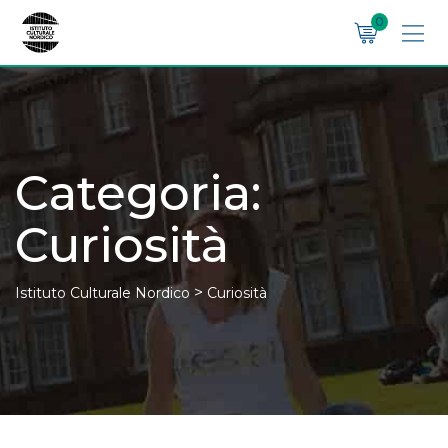
Skip
0
to
content
Categoria:
Curiosità
>
Istituto Culturale Nordico
Curiosità