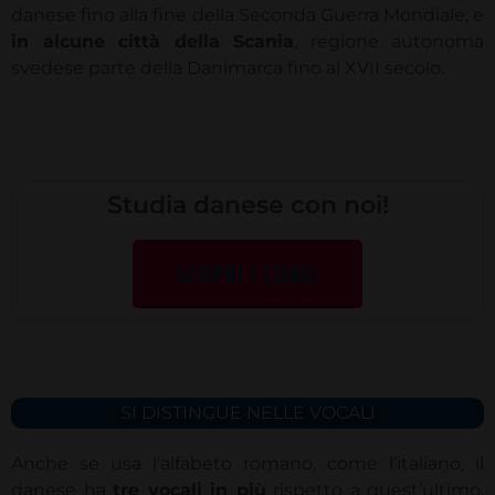
danese fino alla fine della Seconda Guerra Mondiale; e
in alcune città della Scania
, regione autonoma
svedese parte della Danimarca fino al XVII secolo.
Studia danese con noi!
SCOPRI I CORSI
SI DISTINGUE NELLE VOCALI
Anche se usa l’alfabeto romano, come l’italiano, il
danese ha
tre vocali in più
rispetto a quest’ultimo,