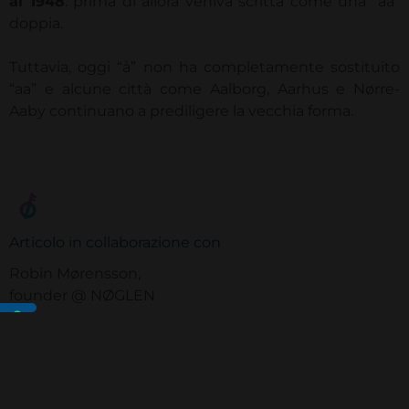
al 1948
: prima di allora veniva scritta come una “aa”
doppia.
Tuttavia, oggi “å” non ha completamente sostituito
“aa” e alcune città come Aalborg, Aarhus e Nørre-
Aaby continuano a prediligere la vecchia forma.
Articolo in collaborazione con
Robin Mørensson,
founder @ NØGLEN