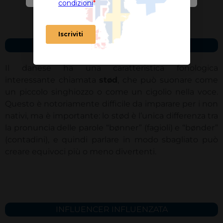
ATTENTO A COME PARLI
Il danese ha una caratteristica fonologica
interessante chiamata
stød
, che può suonare come
un piccolo singhiozzo o come un cigolio nella voce.
Questo è notoriamente difficile da imparare per i non
nativi, ma è importante: lo stød è l’unica differenza tra
la pronuncia delle parole “bønner” (fagioli) e “bønder”
(contadini), e quindi parlare in modo sbagliato può
creare equivoci più o meno divertenti.
INFLUENCER INFLUENZATA