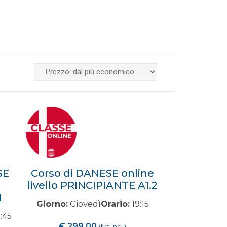
SE
Corso di DANESE online
livello PRINCIPIANTE A1.2
1
Giorno:
Giovedì
Orario:
19:15
:45
€
299,00
(Iva incl.)