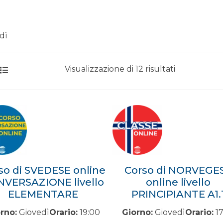
dì
Prezzo:
Visualizzazione di 12 risultati
dal
più
economico
so di SVEDESE online
Corso di NORVEGE
VERSAZIONE livello
online livello
ELEMENTARE
PRINCIPIANTE A1.
rno:
Giovedì
Orario:
19:00
Giorno:
Giovedì
Orario:
17