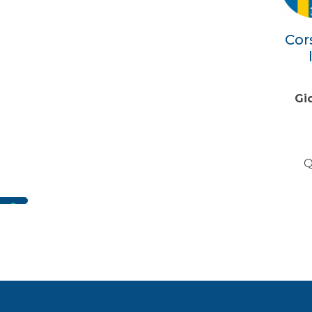
Cor
Gi
Q