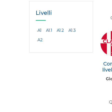
Livelli
A1
A1.1
A1.2
A1.3
A2
Cor
liv
Gi
Q