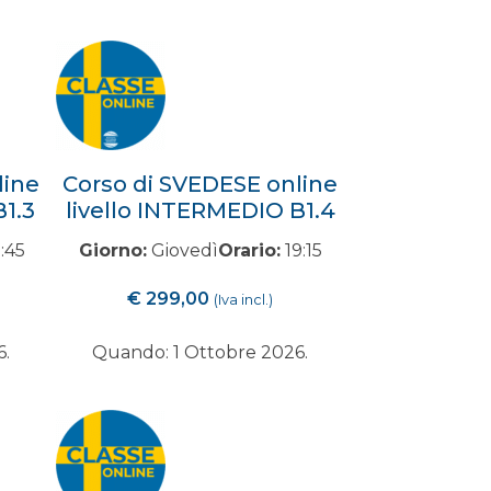
line
Corso di SVEDESE online
B1.3
livello INTERMEDIO B1.4
:45
Giorno:
Giovedì
Orario:
19:15
€
299,00
(Iva incl.)
6.
Quando: 1 Ottobre 2026.