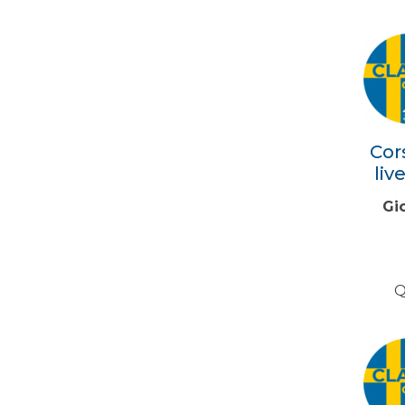
Cor
liv
Gi
Q