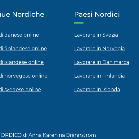
gue Nordiche
Paesi Nordici
 di danese online
Lavorare in Svezia
di finlandese online
Lavorare in Norvegia
di islandese online
Lavorare in Danimarca
 di norvegese online
Lavorare in Finlandia
 di svedese online
Lavorare in Islanda
 NORDICO di Anna Karenina Brännström