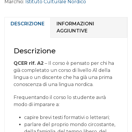
Marchio:
Istituto Culturale Nordico
online
livello
ELEMENTARE
A2.2
DESCRIZIONE
INFORMAZIONI
quantità
AGGIUNTIVE
Descrizione
QCER rif. A2
– Il corso è pensato per chi ha
già completato un corso di livello A1 della
lingua o un discente che ha già una prima
conoscenza di una lingua nordica.
Frequentando il corso lo studente avrà
modo di imparare a:
capire brevi testi formativi o letterari;
parlare del proprio mondo circostante,
della famiglia, del tempo libero, del