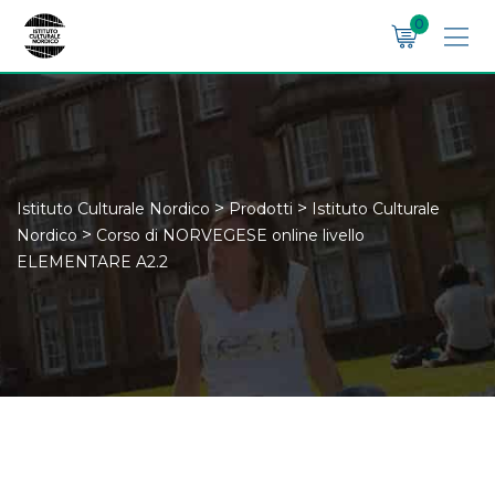
Skip
0
to
content
>
>
Istituto Culturale Nordico
Prodotti
Istituto Culturale
>
Nordico
Corso di NORVEGESE online livello
ELEMENTARE A2.2