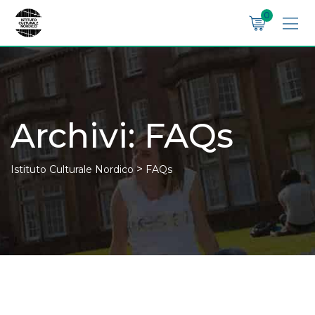
Skip
0
to
content
Archivi:
FAQs
>
Istituto Culturale Nordico
FAQs