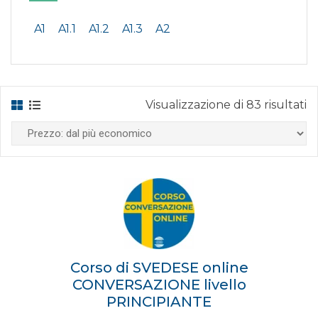
A1
A1.1
A1.2
A1.3
A2
P
Visualizzazione di 83 risultati
da
p
e
Corso di SVEDESE online
CONVERSAZIONE livello
PRINCIPIANTE