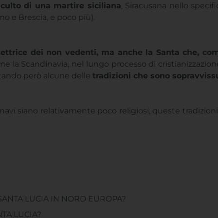
 culto di una martire siciliana
, Siracusana nello specif
mo e Brescia, e poco più).
tettrice dei non vedenti, ma anche la Santa che, com
la Scandinavia, nel lungo processo di cristianizzazione L
itando però alcune delle
tradizioni che sono sopravviss
avi siano relativamente poco religiosi, queste tradizioni
 SANTA LUCIA IN NORD EUROPA?
NTA LUCIA?