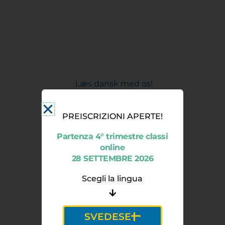
Læs dansk med os!
Opiskele suomea kanssamme!
PREISCRIZIONI APERTE!
Lærðu íslensku með okkur!
Partenza 4° trimestre classi
Lær norsk med oss!
online
Läs svenska med oss!
28 SETTEMBRE 2026
Studia con noi!
Scegli la lingua
Scegli la lingua
SVEDESE