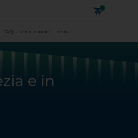
0
FAQ
Lavora con noi
Login
zia e in