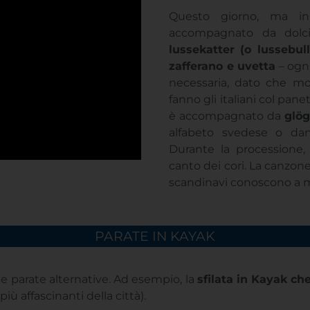
Questo giorno, ma in 
accompagnato da dolci 
lussekatter (o lussebul
zafferano e uvetta
– ogni
necessaria, dato che mo
fanno gli italiani col pane
è accompagnato da
glö
alfabeto svedese o dan
Durante la processione, 
canto dei cori. La canzon
scandinavi conoscono a 
PARATE IN KAYAK
le parate alternative. Ad esempio, la
sfilata in Kayak ch
più affascinanti della città).