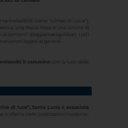
di luci di candela
.
 ma traducibile come “corteo di Lucia”),
ianca, una fascia rossa e una corona di
pan di zenzero” (pepparkaksgubbar), tutti
minazioni legate al genere.
lluminando il cammino
con la luce delle
trice di luce”, Santa Lucia è associata
ne si riflette nelle celebrazioni moderne.