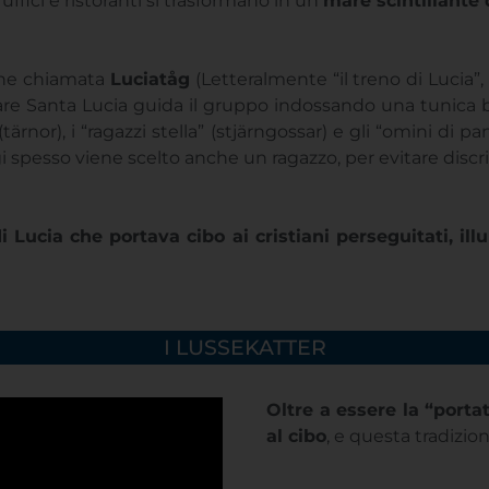
uffici e ristoranti si trasformano in un
mare scintillante 
one chiamata
Luciatåg
(Letteralmente “il treno di Lucia”,
tare Santa Lucia guida il gruppo indossando una tunica b
rnor), i “ragazzi stella” (stjärngossar) e gli “omini di 
 spesso viene scelto anche un ragazzo, per evitare discri
di Lucia che portava cibo ai cristiani perseguitati, i
I LUSSEKATTER
Oltre a essere la “porta
al cibo
, e questa tradizio