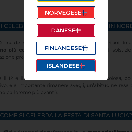
NORVEGESE
 CELEBRA LA FESTA DI SANTA LUCIA IN NO
DANESE
a è una delle celebrazioni di dicembre più importanti in
FINLANDESE
no più corto dell’anno
, in coincidenza con il solstiz
brazione prese forma.
ISLANDESE
a il 12 e il 13 dicembre era considerata pericolosa, po
ivo, era importante rimanere svegli, un’abitudine resa p
(ne parleremo più avanti).
COME SI CELEBRA LA FESTA DI SANTA LUCIA