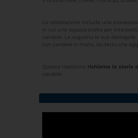
Il 13 dicembre, chiese, municipi, scuole, 
La celebrazione include una processi
in cui una ragazza scelta per interpre
candele. La seguono le sue damigelle (tä
con candele in mano. Va detto che oggi
Questa tradizione
richiama la storia 
candele.