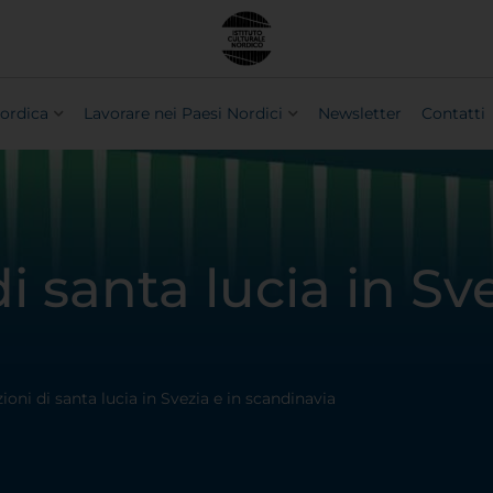
ordica
Lavorare nei Paesi Nordici
Newsletter
Contatti
di santa lucia in Sve
zioni di santa lucia in Svezia e in scandinavia