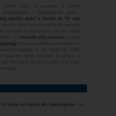
realtà tutto il periodo, è infatti
prelibatezze. I protagonisti sono i
lar), panini dolci a forma di “S” con
 anno si discute se l’uvetta sia davvero
lti svedesi la eliminano un po’ come
ttone – e i
biscotti allo zenzero
. Il tutto
gg/gløgg
(che si preferisca scriverlo con
ese/norvegese) o da tazze di caffè.
il bagliore delle candele si unisce al
e più famosa è “Sankta Lucia”, che molti
memoria.
e si tiene sui canali di Copenaghen
, con