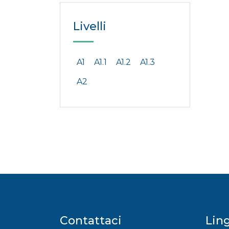
Livelli
A1
A1.1
A1.2
A1.3
A2
Contattaci
Lin