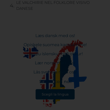
LE VALCHIRIE NEL FOLKLORE VISIVO
DANESE
Læs dansk med os!
Opiskele suomea kanssamme!
Lærðu íslensku með okkur!
Lær norsk med oss!
Läs svenska med oss!
Studia con noi!
Scegli la lingua