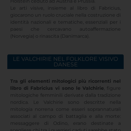
Holstein ceduto ad Austria e Prussia.
Le arti visive, insieme al libro di Fabricius,
giocarono un ruolo cruciale nella costruzione di
identità nazionali e tematiche, essenziali per i
paesi che cercavano autoaffermazione
(Norvegia) o rinascita (Danimarca).
LE VALCHIRIE NEL FOLKLORE VISIVO
DANESE
Tra gli elementi mitologici più ricorrenti nel
libro di Fabricius vi sono le Valchirie
, figure
mitologiche femminili derivate dalla tradizione
nordica. Le Valchirie sono descritte nella
mitologia norrena come esseri soprannaturali
associati al campo di battaglia e alla morte:
messaggere di Odino, erano destinate a
scegliere chi tra i guerrieri caduti sarebbe stato