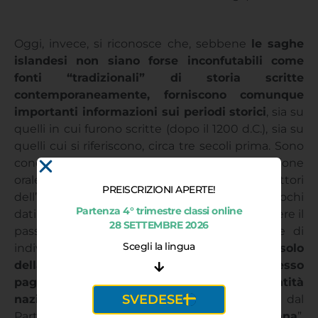
Oggi, invece, si riconosce che, sebbene
le saghe
islandesi non siano forse inconfutabili come
fonti “tradizionali” di storia scritte
contemporaneamente, forniscono comunque
importanti informazioni sui periodi storici
, sia su
quelli in cui furono scritte (dopo il 1200 d.C.), sia su
quelli cui si riferiscono, circa tre secoli prima. Sono
concepite come parte del folklore, della tradizione
orale e degli antichi costumi dei popoli. Per i lettori
PREISCRIZIONI APERTE!
dell’epoca, fornivano un quadro storico con pochi
Partenza 4° trimestre classi online
dati, ma che soddisfaceva il bisogno di conoscere il
28 SETTEMBRE 2026
passato, di costruire un’identità nazionale e di
Scegli la lingua
individuare anche dei nemici.
Non è tipico solo
della Scandinavia: anche in Germania lo stesso
paganesimo fu usato per creare un’identità
SVEDESE
nazionale
, e in seguito male interpretato dal
Partito Nazista per il concetto di “
razza ariana
”.