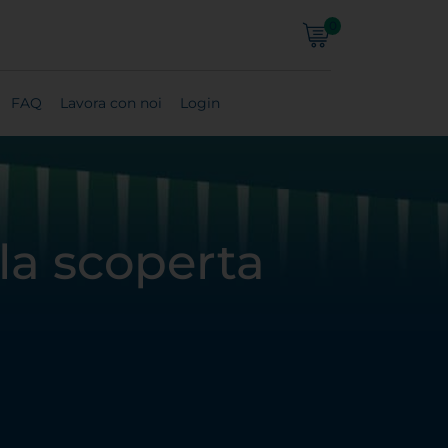
0
FAQ
Lavora con noi
Login
la scoperta