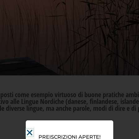
posti come esempio virtuoso di buone pratiche ambi
ivo alle
Lingue Nordiche (danese, finlandese, island
e diverse lingue, ma anche parole, modi di dire e di 
PREISCRIZIONI APERTE!