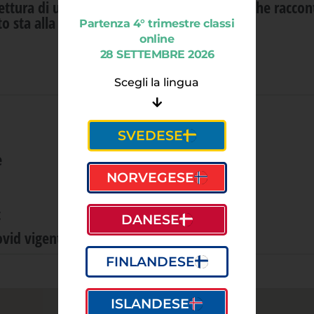
ettura di un
Documento Runico del IX sec
, che racco
o sta alla base del mito del
Ragnarok
.
Partenza 4° trimestre classi
online
28 SETTEMBRE 2026
Scegli la lingua
SVEDESE
e
NORVEGESE
t
DANESE
vid vigente.
FINLANDESE
ISLANDESE