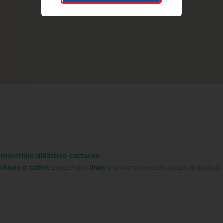
 materiale didattico cartaceo
.
phone o tablet
seguendo i
links
che verranno comunicati in sede di 