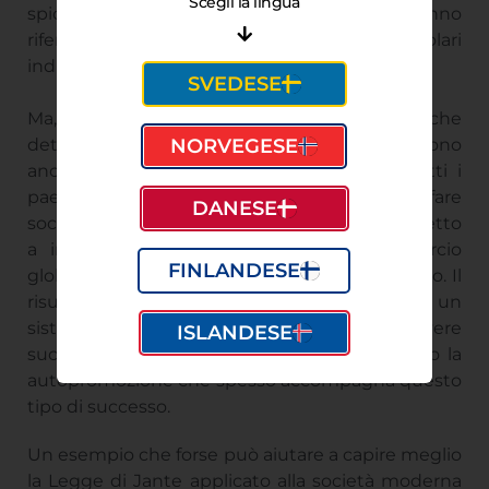
Scegli la lingua
spiccano quando i paesi scandinavi fanno
riferimento ai loro punti di forza, non particolari
individui o celebrità.
SVEDESE
Ma, in una società capitalista, coloro che
detengono i mezzi di produzione ottengono
NORVEGESE
anche il merito del successo. Anche se tutti i
paesi scandinavi hanno un modello di welfare
DANESE
socialista, il loro modello economico, come detto
a inizio articolo, è capitalista e il commercio
FINLANDESE
globale aumentato sottolinea solo questo fatto. Il
risultato è che i paesi scandinavi incoraggiano un
sistema in cui gli individui si sforzano di avere
ISLANDESE
successo finanziario e sociale, mentre evitano la
autopromozione che spesso accompagna questo
tipo di successo.
Un esempio che forse può aiutare a capire meglio
la Legge di Jante applicato alla società moderna