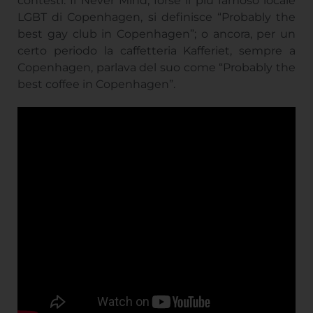
contesti. Il Never Mind, forse il più famoso locale
LGBT di Copenhagen, si definisce “Probably the
best gay club in Copenhagen”; o ancora, per un
certo periodo la caffetteria Kafferiet, sempre a
Copenhagen, parlava del suo come “Probably the
best coffee in Copenhagen”.