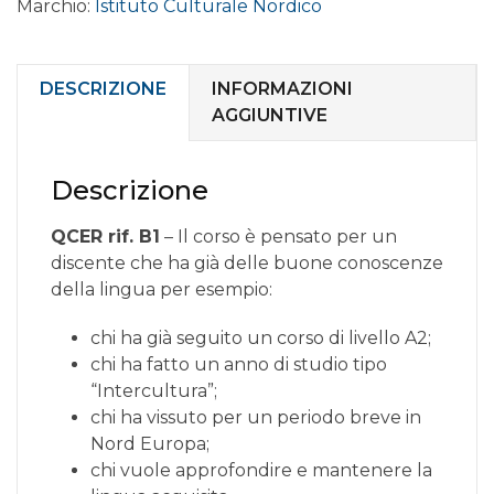
Marchio:
Istituto Culturale Nordico
online
livello
INTERMEDIO
B1.2
DESCRIZIONE
INFORMAZIONI
quantità
AGGIUNTIVE
Descrizione
QCER rif. B1
– Il corso è pensato per un
discente che ha già delle buone conoscenze
della lingua per esempio:
chi ha già seguito un corso di livello A2;
chi ha fatto un anno di studio tipo
“Intercultura”;
chi ha vissuto per un periodo breve in
Nord Europa;
chi vuole approfondire e mantenere la