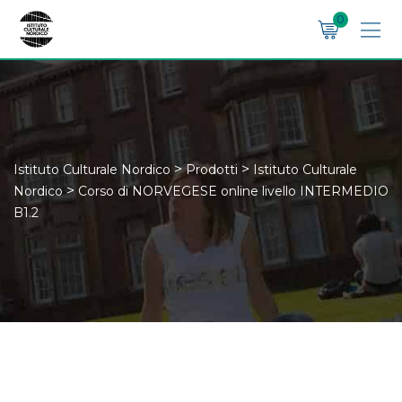
Skip
0
to
content
>
>
Istituto Culturale Nordico
Prodotti
Istituto Culturale
>
Nordico
Corso di NORVEGESE online livello INTERMEDIO
B1.2