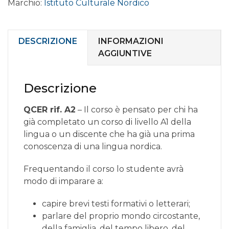
Marchio:
Istituto Culturale Nordico
online
livello
ELEMENTARE
A2.3
DESCRIZIONE
INFORMAZIONI
quantità
AGGIUNTIVE
Descrizione
QCER rif. A2
– Il corso è pensato per chi ha
già completato un corso di livello A1 della
lingua o un discente che ha già una prima
conoscenza di una lingua nordica.
Frequentando il corso lo studente avrà
modo di imparare a:
capire brevi testi formativi o letterari;
parlare del proprio mondo circostante,
della famiglia, del tempo libero, del