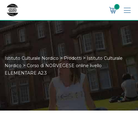
Skip
0
to
content
>
>
Istituto Culturale Nordico
Prodotti
Istituto Culturale
>
Nordico
Corso di NORVEGESE online livello
ELEMENTARE A2.3