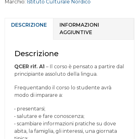
Marchio:
Istituto Culturale Nordico
online
livello
PRINCIPIANTE
A1.2
DESCRIZIONE
INFORMAZIONI
quantità
AGGIUNTIVE
Descrizione
QCER rif. A1
– Il corso è pensato a partire dal
principiante assoluto della lingua.
Frequentando il corso lo studente avrà
modo di imparare a:
• presentarsi;
• salutare e fare conoscenza;
• scambiare informazioni pratiche su dove
abita, la famiglia, gli interessi, una giornata
tipica;