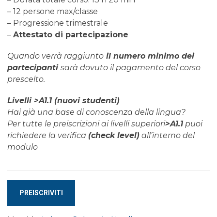
– 12 persone max/classe
– Progressione trimestrale
–
Attestato di partecipazione
Quando verrà raggiunto
il numero minimo dei
partecipanti
sarà dovuto il pagamento del corso
prescelto.
Livelli >A1.1 (nuovi studenti)
Hai già una base di conoscenza della lingua?
Per tutte le preiscrizioni ai livelli superiori
>A1.1
puoi
richiedere la verifica
(check level)
all’interno del
modulo
Corso
PREISCRIVITI
di
FINLANDESE