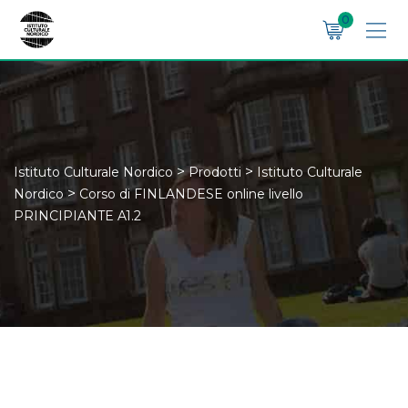
Skip
0
to
content
>
>
Istituto Culturale Nordico
Prodotti
Istituto Culturale
>
Nordico
Corso di FINLANDESE online livello
PRINCIPIANTE A1.2